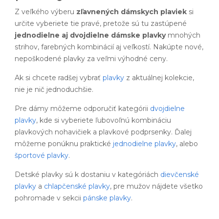
Z veľkého výberu
zľavnených dámskych plaviek
si
určite vyberiete tie pravé, pretože sú tu zastúpené
jednodielne aj dvojdielne dámske plavky
mnohých
strihov, farebných kombinácií aj veľkostí. Nakúpte nové,
nepoškodené plavky za veľmi výhodné ceny.
Ak si chcete radšej vybrať
plavky
z aktuálnej kolekcie,
nie je nič jednoduchšie.
Pre dámy môžeme odporučiť kategórii
dvojdielne
plavky
, kde si vyberiete ľubovoľnú kombináciu
plavkových nohavičiek a plavkové podprsenky. Ďalej
môžeme ponúknu praktické
jednodielne plavky
, alebo
športové plavky
.
Detské plavky sú k dostaniu v kategóriách
dievčenské
plavky
a
chlapčenské plavky
, pre mužov nájdete všetko
pohromade v sekcii
pánske plavky
.