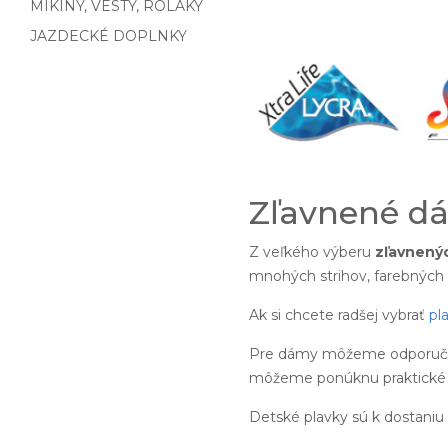
MIKINY, VESTY, ROLÁKY
JAZDECKÉ DOPLNKY
Zľavnené dá
Z veľkého výberu
zľavnený
mnohých strihov, farebných 
Ak si chcete radšej vybrať
pl
Pre dámy môžeme odporučiť
môžeme ponúknu praktick
Detské plavky sú k dostaniu