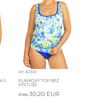
Art: 6D330
A S
PLAVKOVÝ TOP BEZ
VÝSTUŽE.
30.20 EUR
37.80