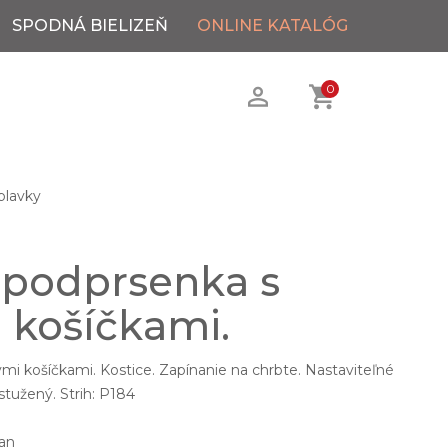
SPODNÁ BIELIZEŇ
ONLINE KATALÓG
0
plavky
 podprsenka s
 košíčkami.
mi košíčkami. Kostice. Zapínanie na chrbte. Nastaviteľné
stužený. Strih: P184
an