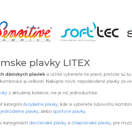
mske plavky LITEX
ch dámskych plaviek
si určite vyberiete tie pravé, pretože sú 
kombinácií aj veľkostí. Nakúpte nové, nepoškodené plavky za v
avky
z aktuálnej kolekcie, nie je nič jednoduchšie.
 kategórii
dvojdielne plavky
, kde si vyberiete ľubovoľnú kombin
é
jednodielne plavky
, alebo
športové plavky
.
 v kategóriách
dievčenské plavky
a
chlapčenské plavky
, pre muž