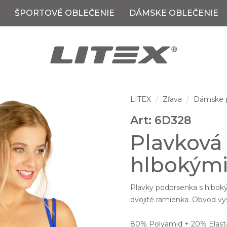
ŠPORTOVÉ OBLEČENIE
DÁMSKE OBLEČENIE
LITEX
Zľava
Dámske 
Art: 6D328
Plavková
hlbokými
Plavky podprsenka s hlboký
dvojité ramienka. Obvod vy
80% Polyamid + 20% Elast