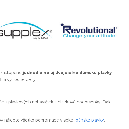
tu zastúpené
jednodielne aj dvojdielne dámske plavky
eľmi výhodné ceny.
áciu plavkových nohavičiek a plavkové podprsenky. Ďalej
ov nájdete všetko pohromade v sekcii
pánske plavky
.