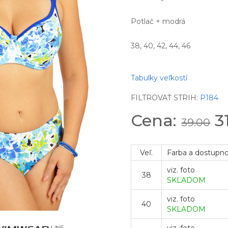
Potlač + modrá
38, 40, 42, 44, 46
Tabulky veľkostí
FILTROVAŤ STRIH:
P184
Cena:
3
39.00
Veľ.
Farba a dostupn
viz. foto
38
SKLADOM
viz. foto
40
SKLADOM