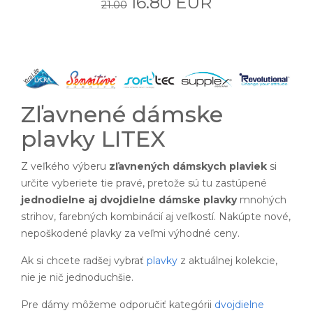
16.80 EUR
21.00
Zľavnené dámske
plavky LITEX
Z veľkého výberu
zľavnených dámskych plaviek
si
určite vyberiete tie pravé, pretože sú tu zastúpené
jednodielne aj dvojdielne dámske plavky
mnohých
strihov, farebných kombinácií aj veľkostí. Nakúpte nové,
nepoškodené plavky za veľmi výhodné ceny.
Ak si chcete radšej vybrať
plavky
z aktuálnej kolekcie,
nie je nič jednoduchšie.
Pre dámy môžeme odporučiť kategórii
dvojdielne