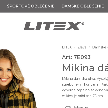
ŠPORTOVÉ OBLEČENIE
DÁMSKE OBLEČENIE
LITEX
Zľava
Dámske a
Art: 7E093
Mikina d
Mikina dámska dlhá. Vysoký
striebornými koncami. Prakt
výborné tepelnoizolačné vla
mikiny je približne 75 cm.
100% Polyester