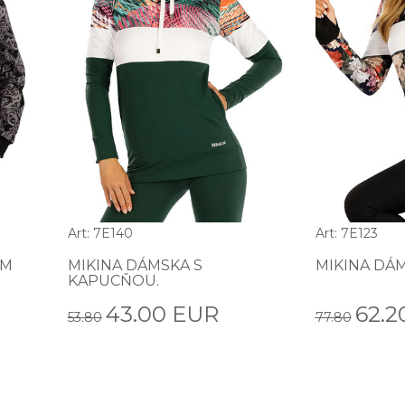
Art: 7E140
Art: 7E123
ÝM
MIKINA DÁMSKA S
MIKINA DÁM
KAPUCŇOU.
43.00 EUR
62.2
53.80
77.80