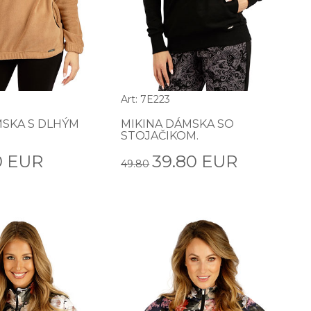
Art: 7E223
MSKA S DLHÝM
MIKINA DÁMSKA SO
STOJAČIKOM.
0 EUR
39.80 EUR
49.80