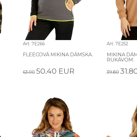
Art: 7E266
Art: 7E252
FLEECOVÁ MIKINA DÁMSKA.
MIKINA DÁ
RUKÁVOM.
50.40 EUR
31.8
63.00
39.80