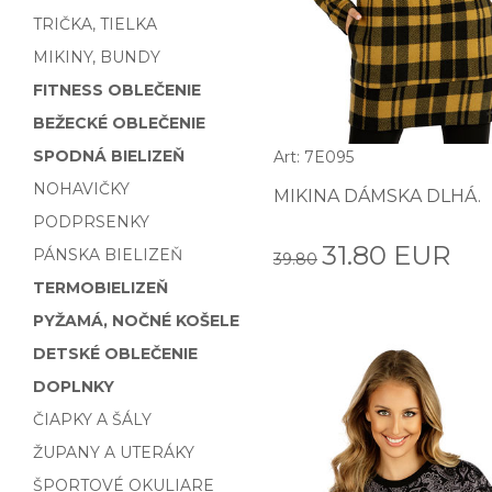
TRIČKA, TIELKA
MIKINY, BUNDY
FITNESS OBLEČENIE
BEŽECKÉ OBLEČENIE
SPODNÁ BIELIZEŇ
Art: 7E095
NOHAVIČKY
MIKINA DÁMSKA DLHÁ.
PODPRSENKY
31.80 EUR
PÁNSKA BIELIZEŇ
39.80
TERMOBIELIZEŇ
PYŽAMÁ, NOČNÉ KOŠELE
DETSKÉ OBLEČENIE
DOPLNKY
ČIAPKY A ŠÁLY
ŽUPANY A UTERÁKY
ŠPORTOVÉ OKULIARE