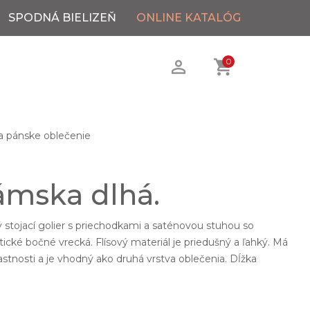
SPODNÁ BIELIZEŇ
ONLINE KATALÓG
0
 pánske oblečenie
ámska dlhá.
 stojací golier s priechodkami a saténovou stuhou so
ické bočné vrecká. Flísový materiál je priedušný a ľahký. Má
stnosti a je vhodný ako druhá vrstva oblečenia. Dĺžka