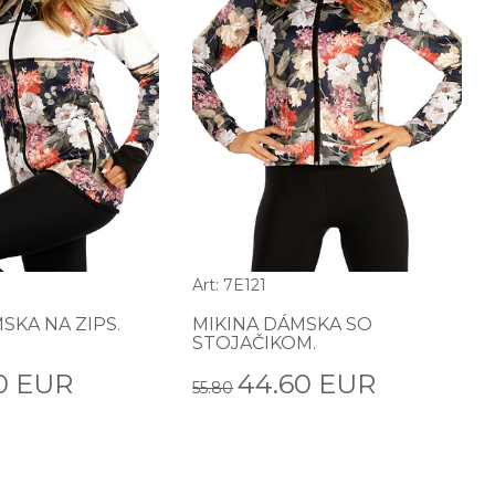
Art: 7E121
SKA NA ZIPS.
MIKINA DÁMSKA SO
STOJAČIKOM.
0 EUR
44.60 EUR
55.80