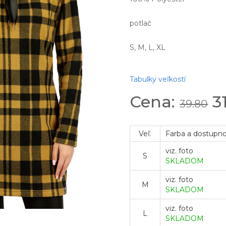
potlač
S, M, L, XL
Tabulky veľkostí
Cena:
3
39.80
Veľ.
Farba a dostupn
viz. foto
S
SKLADOM
viz. foto
M
SKLADOM
viz. foto
L
SKLADOM