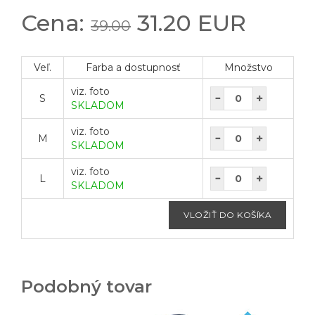
Cena:
31.20 EUR
39.00
Veľ.
Farba a dostupnosť
Množstvo
viz. foto
S
SKLADOM
viz. foto
M
SKLADOM
viz. foto
L
SKLADOM
Podobný tovar