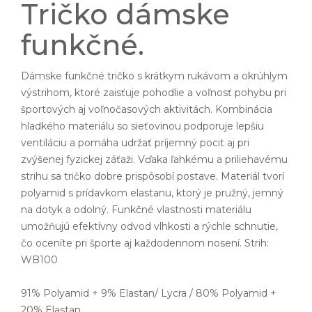
Tričko dámske
funkčné.
Dámske funkčné tričko s krátkym rukávom a okrúhlym
výstrihom, ktoré zaisťuje pohodlie a voľnosť pohybu pri
športových aj voľnočasových aktivitách. Kombinácia
hladkého materiálu so sieťovinou podporuje lepšiu
ventiláciu a pomáha udržať príjemný pocit aj pri
zvýšenej fyzickej záťaži. Vďaka ľahkému a priliehavému
strihu sa tričko dobre prispôsobí postave. Materiál tvorí
polyamid s prídavkom elastanu, ktorý je pružný, jemný
na dotyk a odolný. Funkčné vlastnosti materiálu
umožňujú efektívny odvod vlhkosti a rýchle schnutie,
čo oceníte pri športe aj každodennom nosení. Strih:
WB100
91% Polyamid + 9% Elastan/ Lycra / 80% Polyamid +
20% Elastan