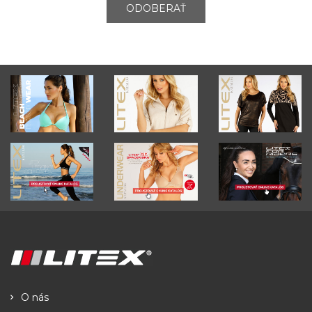
ODOBERAŤ
O nás