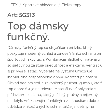
LITEX
Športové oblečenie
Tielka, topy
Art: 5G313
Top dámsky
funkčný.
Dámsky funkčný top so stojačikom pri krku, ktorý
poskytuje moderný vzhľad a zároveň ľahkú ochranu pri
športových aktivitách. Kombinácia hladkého materiálu
so sieťovinou zaisťuje priedušnosť a efektívnu ventiláciu
aj pri vyššej záťaži. Vyberateľná výstuha umožňuje
individuálne prispôsobenie a vyšší komfort pri nosení.
Obvod pod prsiami je zakončený pružnou gumou, ktorá
top dobre fixuje na mieste. Materiál tvorí polyamid s
prídavkom elastanu, ktorý je ľahký, pružný a príjemný
na dotyk. Vďaka svojim funkčným vlastnostiam dobre
odvádza vlhkosť a rýchlo schne, takže je ideálny na