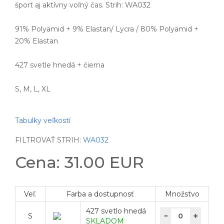
šport aj aktívny voľný čas. Strih: WA032
91% Polyamid + 9% Elastan/ Lycra / 80% Polyamid +
20% Elastan
427 svetle hnedá + čierna
S, M, L, XL
Tabulky veľkostí
FILTROVAŤ STRIH:
WA032
Cena: 31.00 EUR
Veľ.
Farba a dostupnosť
Množstvo
427 svetlo hnedá
S
SKLADOM