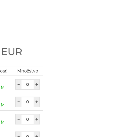
0 EUR
osť
Množstvo
a
OM
a
OM
a
OM
a