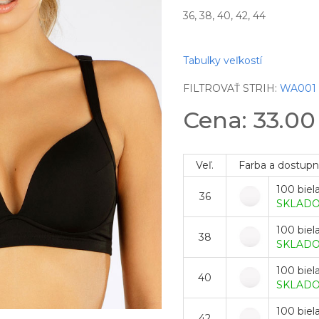
36, 38, 40, 42, 44
Tabulky veľkostí
FILTROVAŤ STRIH:
WA001
Cena: 33.0
Veľ.
Farba a dostupn
100 biel
36
SKLAD
100 biel
38
SKLAD
100 biel
40
SKLAD
100 biel
42