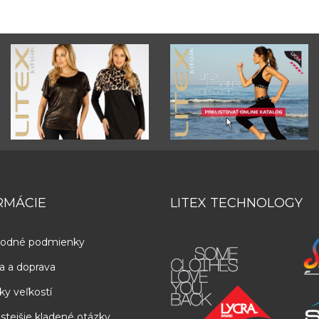
RMÁCIE
LITEX TECHNOLOGY
odné podmienky
a a doprava
ky veľkostí
stejšie kladené otázky