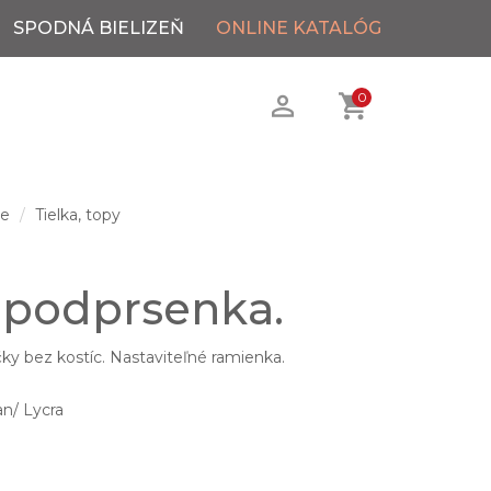
SPODNÁ BIELIZEŇ
ONLINE KATALÓG
0
ie
Tielka, topy
 podprsenka.
ky bez kostíc. Nastaviteľné ramienka.
n/ Lycra