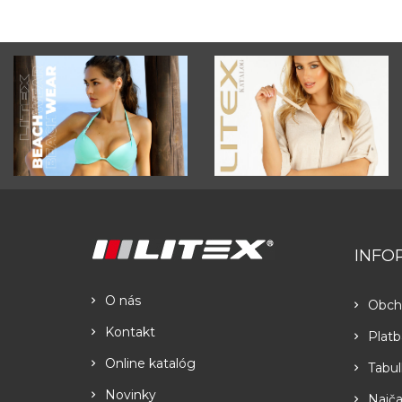
INFO
O nás
Obch
Kontakt
Platb
Online katalóg
Tabul
Novinky
Najča