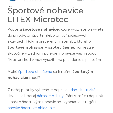
Športové nohavice
LITEX Microtec
Kúpte si
športové nohavice
, ktoré využijete pri výlete
do prírody, pri športe, alebo pri voľnočasových
aktivitách. Rokmi preverený materiál, z ktorého
športové nohavice Microtec
šijeme, nomezuje
skutočne v žiadnom pohybe, nohavice vás nebudú
škrtiť, ani keď v nich vyrazíte na posedenie s priateľmi.
A aké
športové oblečenie
sa k našim
športovým
nohaviciam
hodí?
Z našej ponuky vyberáme napriklad
dámske tričká
,
skvele sa hodí aj
dámske mikiny
. Páni si môžu doplnok
k našim športovým nohaviciam vyberať v kategórii
pánske športové oblečenie
.