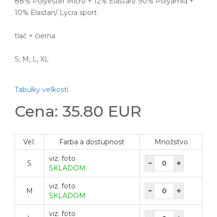
88% Polyester Micro + 12% Elastan/ 90% Polyamid +
10% Elastan/ Lycra sport
tlač + čierna
S, M, L, XL
Tabulky veľkostí
Cena: 35.80 EUR
Veľ.
Farba a dostupnosť
Množstvo
viz. foto
S
SKLADOM
viz. foto
M
SKLADOM
viz. foto