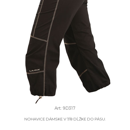
Art: 9D317
NOHAVICE DÁMSKE V 7/8 DĹŽKE DO PÁSU.