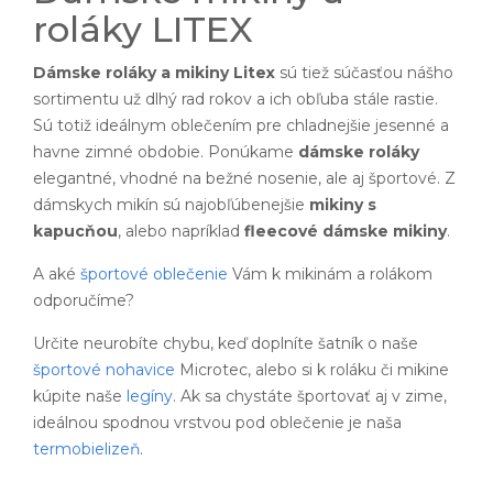
roláky LITEX
Dámske roláky a mikiny Litex
sú tiež súčasťou nášho
sortimentu už dlhý rad rokov a ich obľuba stále rastie.
Sú totiž ideálnym oblečením pre chladnejšie jesenné a
havne zimné obdobie. Ponúkame
dámske roláky
elegantné, vhodné na bežné nosenie, ale aj športové. Z
dámskych mikín sú najobľúbenejšie
mikiny s
kapucňou
, alebo napríklad
fleecové dámske mikiny
.
A aké
športové oblečenie
Vám k mikinám a rolákom
odporučíme?
Určite neurobíte chybu, keď doplníte šatník o naše
športové nohavice
Microtec, alebo si k roláku či mikine
kúpite naše
legíny
. Ak sa chystáte športovať aj v zime,
ideálnou spodnou vrstvou pod oblečenie je naša
termobielizeň
.