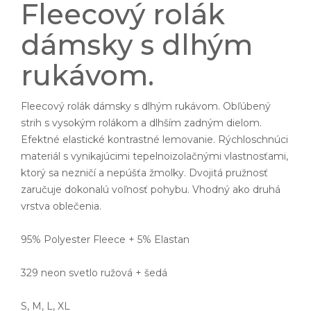
Fleecový rolák
dámsky s dlhým
rukávom.
Fleecový rolák dámsky s dlhým rukávom. Obľúbený
strih s vysokým rolákom a dlhším zadným dielom.
Efektné elastické kontrastné lemovanie. Rýchloschnúci
materiál s vynikajúcimi tepelnoizolačnými vlastnosťami,
ktorý sa nezničí a nepúšťa žmolky. Dvojitá pružnosť
zaručuje dokonalú voľnosť pohybu. Vhodný ako druhá
vrstva oblečenia.
95% Polyester Fleece + 5% Elastan
329 neon svetlo ružová + šedá
S, M, L, XL