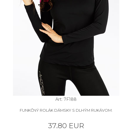
Art: 7F188
FUNKČNÝ ROLÁK DÁMSKY S DLHÝM RUKÁVOM.
37.80 EUR