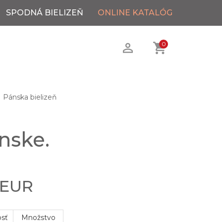
SPODNÁ BIELIZEŇ
ONLINE KATALÓG
0
Pánska bielizeň
nske.
 EUR
osť
Množstvo