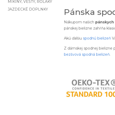
MIKINY, VESTY, ROLÁKY
JAZDECKÉ DOPLNKY
Pánska spod
Nákupom našich
pánskych 
pánskej bielizne zahŕňa klasi
Akú ďalšiu
spodnú bielizeň
V
Z dámskej spodnej bielizn
bezšvová spodná bielizeň
.