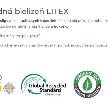
ná bielizeň LITEX
slipov
alebo
pánskych boxeriek
ešte len objavíte, aké pohodl
cké čierne, ale aj farebné
slipy a boxerky
.
ám môžeme ponúknuť?
e ponúkame sexy
nohavičky
aj veľmi pohodlné
podprsenky
. Špeci