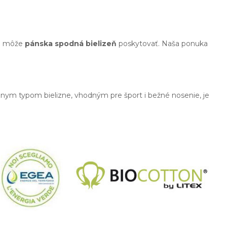
ie môže
pánska spodná bielizeň
poskytovať. Naša ponuka
álnym typom bielizne, vhodným pre šport i bežné nosenie, je