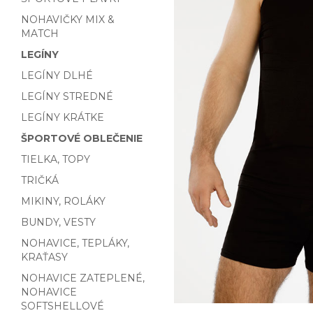
NOHAVIČKY MIX &
MATCH
LEGÍNY
LEGÍNY DLHÉ
LEGÍNY STREDNÉ
LEGÍNY KRÁTKE
ŠPORTOVÉ OBLEČENIE
TIELKA, TOPY
TRIČKÁ
MIKINY, ROLÁKY
BUNDY, VESTY
NOHAVICE, TEPLÁKY,
KRAŤASY
NOHAVICE ZATEPLENÉ,
NOHAVICE
SOFTSHELLOVÉ