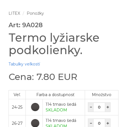
LITEX
Ponožky
Art: 9A028
Termo lyžiarske
podkolienky.
Tabulky veľkostí
Cena: 7.80 EUR
Veľ.
Farba a dostupnosť
Množstvo
114 tmavo šedá
24-25
SKLADOM
114 tmavo šedá
26-27
SKLADOM