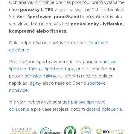
Ochrana vašich nôh je pre nás prioritou, preto vyrábame
naše
ponožky LITEX
z tých najkvalitnejších materiálov.
S našimi
športovými ponožkami
budú vaše nohy ako
v bavlnke. Máme pre vás tiež
podkolienky - lyžiarske,
kompresné alebo fitness
.
Ďalej odporúčame navštíviť kategóriu
športové
oblečenie
.
Pre nadšené športovkyne máme v ponuke
dámske
športové tričká
a
športové topy
, pre chladnejšie dni
potom
dámske mikiny
, ku ktorým môžete obliecť
napríklad
legíny
alebo naše obľúbené
športové
nohavice
.
Nič vám nebráni vybrať si tiež
pánske športové
oblečenie
a pre vaše ratolesti potom
detské oblečenie
.