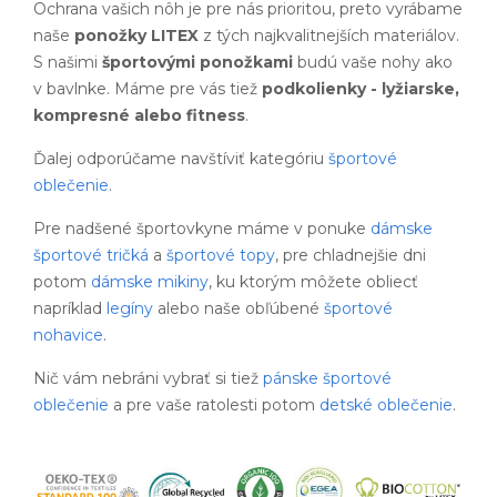
Ochrana vašich nôh je pre nás prioritou, preto vyrábame
naše
ponožky LITEX
z tých najkvalitnejších materiálov.
S našimi
športovými ponožkami
budú vaše nohy ako
v bavlnke. Máme pre vás tiež
podkolienky - lyžiarske,
kompresné alebo fitness
.
Ďalej odporúčame navštíviť kategóriu
športové
oblečenie
.
Pre nadšené športovkyne máme v ponuke
dámske
športové tričká
a
športové topy
, pre chladnejšie dni
potom
dámske mikiny
, ku ktorým môžete obliecť
napríklad
legíny
alebo naše obľúbené
športové
nohavice
.
Nič vám nebráni vybrať si tiež
pánske športové
oblečenie
a pre vaše ratolesti potom
detské oblečenie
.