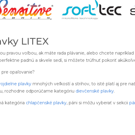
avky LITEX
ou pravou voľbou, ak máte rada plávanie, alebo chcete napríklad
 perfektne padnú a skvele sedí, si môžete trúfnuť pokoriť akúkoľv
pre opaľovanie?
ojdielne plavky
mnohých veľkostí a strihov, to isté platí aj pre n
ru, rozhodne odporúčame kategóriu
dievčenské plavky
.
ná kategória
chlapčenské plavky
, páni si môžu vyberať v sekcii
pá