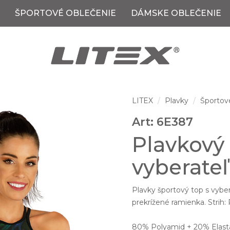
ŠPORTOVÉ OBLEČENIE
DÁMSKE OBLEČENIE
LITEX
Plavky
Športov
Art: 6E387
Plavkový 
vyberate
Plavky športový top s vyber
prekrížené ramienka. Strih:
80% Polyamid + 20% Elast