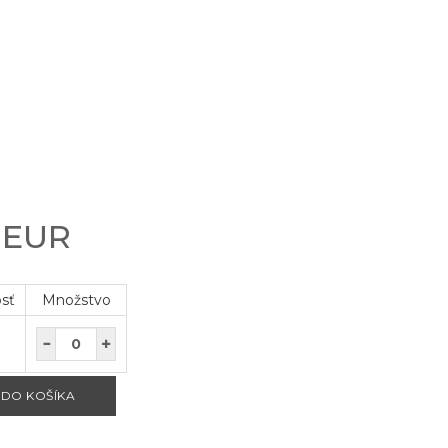
0 EUR
osť
Množstvo