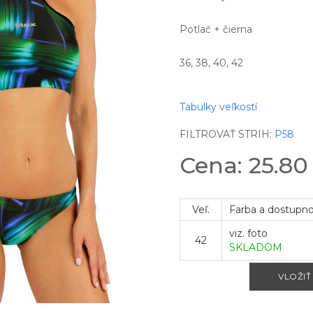
Potlač + čierna
36, 38, 40, 42
Tabulky veľkostí
FILTROVAŤ STRIH:
P58
Cena: 25.8
Veľ.
Farba a dostupn
viz. foto
42
SKLADOM