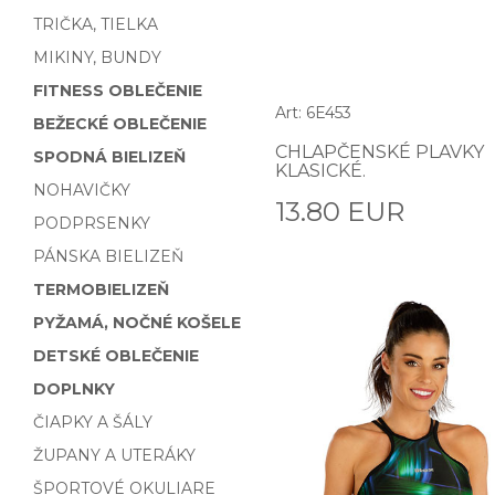
TRIČKA, TIELKA
MIKINY, BUNDY
FITNESS OBLEČENIE
Art: 6E453
BEŽECKÉ OBLEČENIE
CHLAPČENSKÉ PLAVKY
SPODNÁ BIELIZEŇ
KLASICKÉ.
NOHAVIČKY
13.80 EUR
PODPRSENKY
PÁNSKA BIELIZEŇ
TERMOBIELIZEŇ
PYŽAMÁ, NOČNÉ KOŠELE
DETSKÉ OBLEČENIE
DOPLNKY
ČIAPKY A ŠÁLY
ŽUPANY A UTERÁKY
ŠPORTOVÉ OKULIARE