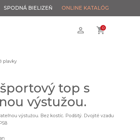
SPODNÁ BIELIZEŇ
ONLINE KATALÓG
0
é plavky
športový top s
ľnou výstužou.
ateľnou výstužou. Bez kostíc. Podšitý. Dvojité vzadu
 P58
an