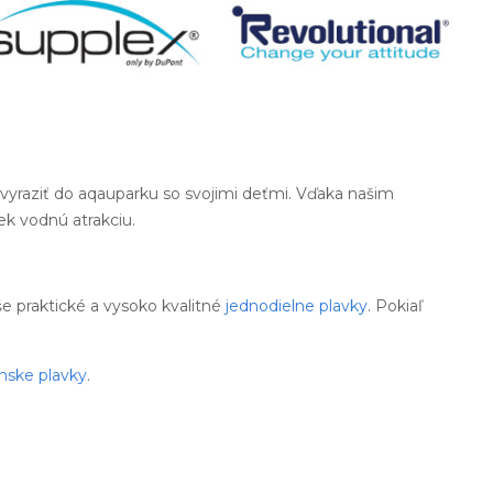
 vyraziť do aqauparku so svojimi deťmi. Vďaka našim
ek vodnú atrakciu.
aše praktické a vysoko kvalitné
jednodielne plavky
. Pokiaľ
nske plavky
.