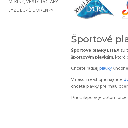
MIKINY, VESTY, ROLÁKY
JAZDECKÉ DOPLNKY
Športové pl
Športové plavky LITEX
sú t
športovým plavkám
, ktoré
Chcete radšej
plavky
vhodné 
V našom e-shope nájdete
dv
chcete plavky pre malú dcé
Pre chlapcov je potom urče