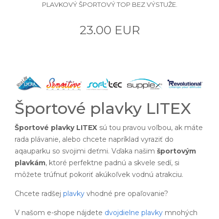
PLAVKOVÝ ŠPORTOVÝ TOP BEZ VÝSTUŽE.
23.00 EUR
Športové plavky LITEX
Športové plavky LITEX
sú tou pravou voľbou, ak máte
rada plávanie, alebo chcete napríklad vyraziť do
aqauparku so svojimi deťmi. Vďaka našim
športovým
plavkám
, ktoré perfektne padnú a skvele sedí, si
môžete trúfnuť pokoriť akúkoľvek vodnú atrakciu.
Chcete radšej
plavky
vhodné pre opaľovanie?
V našom e-shope nájdete
dvojdielne plavky
mnohých