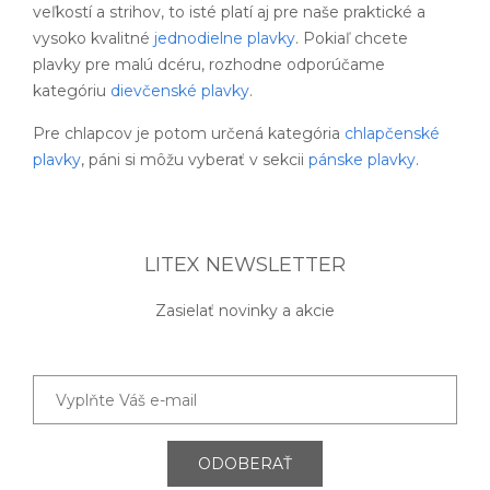
veľkostí a strihov, to isté platí aj pre naše praktické a
vysoko kvalitné
jednodielne plavky
. Pokiaľ chcete
plavky pre malú dcéru, rozhodne odporúčame
kategóriu
dievčenské plavky
.
Pre chlapcov je potom určená kategória
chlapčenské
plavky
, páni si môžu vyberať v sekcii
pánske plavky
.
LITEX NEWSLETTER
Zasielať novinky a akcie
ODOBERAŤ