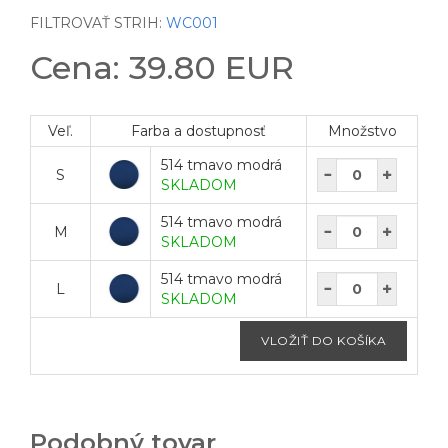
FILTROVAŤ STRIH:
WC001
Cena: 39.80 EUR
Veľ.
Farba a dostupnosť
Množstvo
514 tmavo modrá
S
SKLADOM
514 tmavo modrá
M
SKLADOM
514 tmavo modrá
L
SKLADOM
Podobný tovar