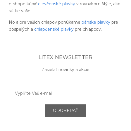
e-shope kúpiť
dievčenské plavky
v rovnakom štýle, ako
sú tie vaše.
No a pre vašich chlapov ponúkame
pánske plavky
pre
dospelých a
chlapčenské plavky
pre chlapcov.
LITEX NEWSLETTER
Zasielať novinky a akcie
ODOBERAŤ