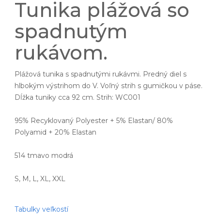
Tunika plážová so
spadnutým
rukávom.
Plážová tunika s spadnutými rukávmi. Predný diel s
hlbokým výstrihom do V. Voľný strih s gumičkou v páse.
Dĺžka tuniky cca 92 cm. Strih: WC001
95% Recyklovaný Polyester + 5% Elastan/ 80%
Polyamid + 20% Elastan
514 tmavo modrá
S, M, L, XL, XXL
Tabulky veľkostí