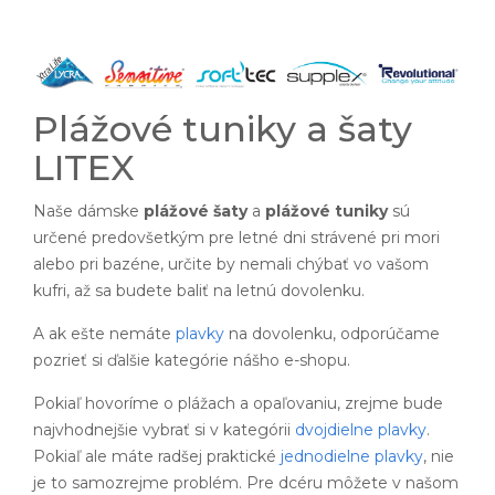
Plážové tuniky a šaty
LITEX
Naše dámske
plážové šaty
a
plážové tuniky
sú
určené predovšetkým pre letné dni strávené pri mori
alebo pri bazéne, určite by nemali chýbať vo vašom
kufri, až sa budete baliť na letnú dovolenku.
A ak ešte nemáte
plavky
na dovolenku, odporúčame
pozrieť si ďalšie kategórie nášho e-shopu.
Pokiaľ hovoríme o plážach a opaľovaniu, zrejme bude
najvhodnejšie vybrať si v kategórii
dvojdielne plavky
.
Pokiaľ ale máte radšej praktické
jednodielne plavky
, nie
je to samozrejme problém. Pre dcéru môžete v našom