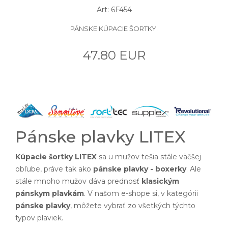
Art: 6F454
PÁNSKE KÚPACIE ŠORTKY.
47.80 EUR
Pánske plavky LITEX
Kúpacie šortky LITEX
sa u mužov tešia stále väčšej
obľube, práve tak ako
pánske plavky - boxerky
. Ale
stále mnoho mužov dáva prednosť
klasickým
pánskym plavkám
. V našom e-shope si, v kategórii
pánske plavky
, môžete vybrať zo všetkých týchto
typov plaviek.