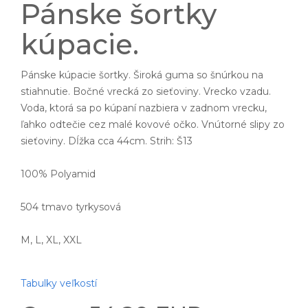
Pánske šortky
kúpacie.
Pánske kúpacie šortky. Široká guma so šnúrkou na
stiahnutie. Bočné vrecká zo sieťoviny. Vrecko vzadu.
Voda, ktorá sa po kúpaní nazbiera v zadnom vrecku,
ľahko odtečie cez malé kovové očko. Vnútorné slipy zo
sieťoviny. Dĺžka cca 44cm. Strih: Š13
100% Polyamid
504 tmavo tyrkysová
M, L, XL, XXL
Tabulky veľkostí