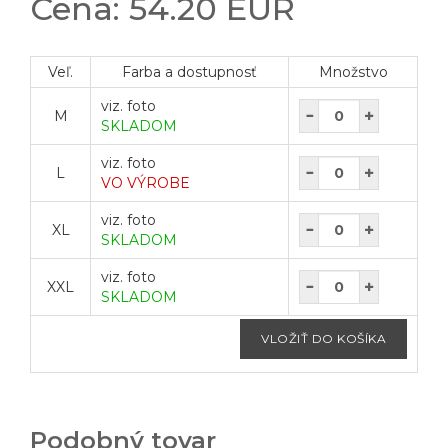
Cena: 54.20 EUR
Veľ.
Farba a dostupnosť
Množstvo
viz. foto
M
SKLADOM
viz. foto
L
VO VÝROBE
viz. foto
XL
SKLADOM
viz. foto
XXL
SKLADOM
Podobný tovar