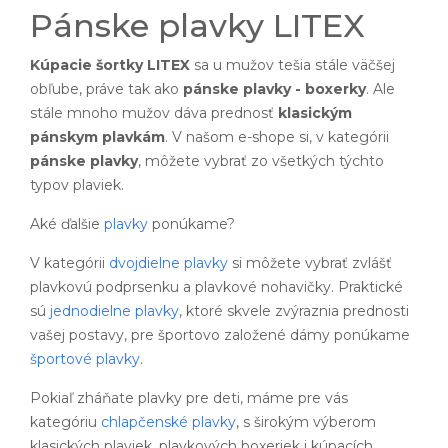
Pánske plavky LITEX
Kúpacie šortky LITEX
sa u mužov tešia stále väčšej
obľube, práve tak ako
pánske plavky - boxerky
. Ale
stále mnoho mužov dáva prednosť
klasickým
pánskym plavkám
. V našom e-shope si, v kategórii
pánske plavky
, môžete vybrať zo všetkých týchto
typov plaviek.
Aké ďalšie
plavky
ponúkame?
V kategórii
dvojdielne plavky
si môžete vybrať zvlášť
plavkovú podprsenku a plavkové nohavičky. Praktické
sú
jednodielne plavky
, ktoré skvele zvýraznia prednosti
vašej postavy, pre športovo založené dámy ponúkame
športové plavky
.
Pokiaľ zháňate plavky pre deti, máme pre vás
kategóriu
chlapčenské plavky
, s širokým výberom
klasických plaviek, plavkových boxeriek i kúpacích