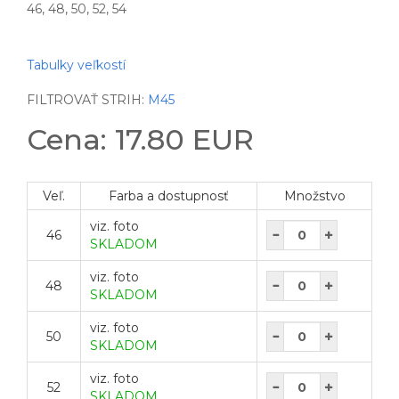
46, 48, 50, 52, 54
Tabulky veľkostí
FILTROVAŤ STRIH:
M45
Cena: 17.80 EUR
Veľ.
Farba a dostupnosť
Množstvo
viz. foto
46
SKLADOM
viz. foto
48
SKLADOM
viz. foto
50
SKLADOM
viz. foto
52
SKLADOM