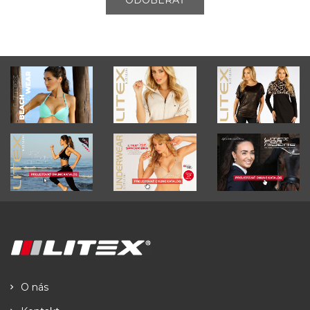
ODOBERAŤ
O nás