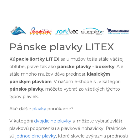
Pánske plavky LITEX
Kúpacie šortky LITEX
sa u mužov tešia stále väčšej
obľube, práve tak ako
pánske plavky - boxerky
. Ale
stále mnoho mužov dáva prednosť
klasickým
pánskym plavkám
. V našom e-shope si, v kategórii
pánske plavky
, môžete vybrať zo všetkých týchto
typov plaviek.
Aké ďalšie
plavky
ponúkame?
V kategórii
dvojdielne plavky
si môžete vybrať zvlášť
plavkovú podprsenku a plavkové nohavičky. Praktické
sú
jednodielne plavky
, ktoré skvele zvýraznia prednosti