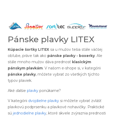
Pánske plavky LITEX
Kúpacie šortky LITEX
sa u mužov tešia stále väčšej
obľube, práve tak ako
pánske plavky - boxerky
. Ale
stále mnoho mužov dáva prednosť
klasickým
pánskym plavkám
. V našom e-shope si, v kategórii
pánske plavky
, môžete vybrať zo všetkých týchto
typov plaviek.
Aké ďalšie
plavky
ponúkame?
V kategórii
dvojdielne plavky
si môžete vybrať zvlášť
plavkovú podprsenku a plavkové nohavičky. Praktické
sú
jednodielne plavky
, ktoré skvele zvýraznia prednosti