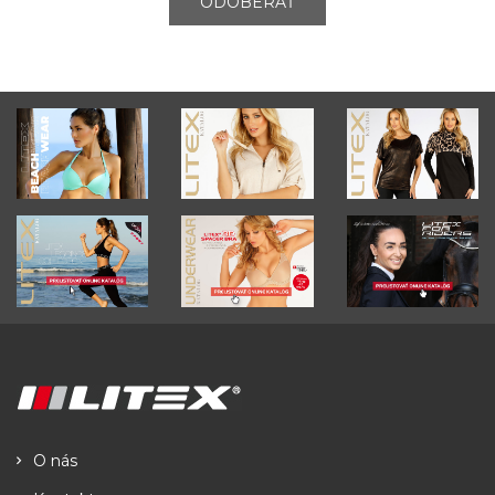
ODOBERAŤ
O nás