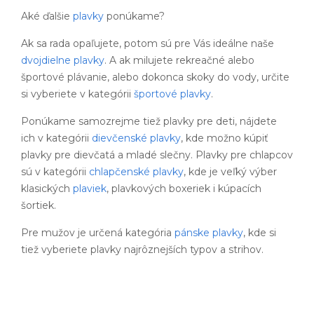
Aké ďalšie
plavky
ponúkame?
Ak sa rada opaľujete, potom sú pre Vás ideálne naše
dvojdielne plavky
. A ak milujete rekreačné alebo
športové plávanie, alebo dokonca skoky do vody, určite
si vyberiete v kategórii
športové plavky
.
Ponúkame samozrejme tiež plavky pre deti, nájdete
ich v kategórii
dievčenské plavky
, kde možno kúpiť
plavky pre dievčatá a mladé slečny. Plavky pre chlapcov
sú v kategórii
chlapčenské plavky
, kde je veľký výber
klasických
plaviek
, plavkových boxeriek i kúpacích
šortiek.
Pre mužov je určená kategória
pánske plavky
, kde si
tiež vyberiete plavky najrôznejších typov a strihov.