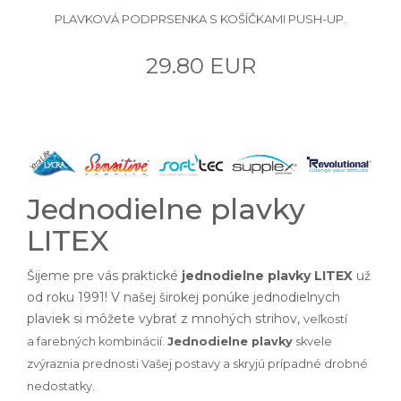
PLAVKOVÁ PODPRSENKA S KOŠÍČKAMI PUSH-UP.
29.80 EUR
Jednodielne plavky
LITEX
Šijeme pre vás praktické
jednodielne plavky LITEX
už
od roku 1991! V našej širokej ponúke jednodielnych
plaviek si môžete vybrať z mnohých strihov,
veľkostí
a
farebných kombinácií.
Jednodielne plavky
skvele
zvýraznia prednosti Vašej postavy a skryjú prípadné drobné
nedostatky.