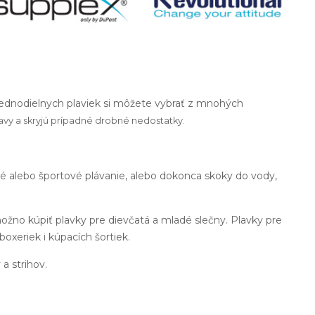
 jednodielnych plaviek si môžete vybrať z mnohých
avy a skryjú prípadné drobné nedostatky.
né alebo športové plávanie, alebo dokonca skoky do vody,
ožno kúpiť plavky pre dievčatá a mladé slečny. Plavky pre
boxeriek i kúpacích šortiek.
 a strihov.