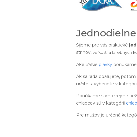
Jednodielne
Šijeme pre vás praktické
jed
strihov,
veľkostí a
farebných k
Aké ďalšie
plavky
ponúkame
Ak sa rada opaľujete, potom
určite si vyberiete v kategóri
Ponúkame samozrejme tiež pl
chlapcov sú v kategórii
chla
Pre mužov je určená kategó