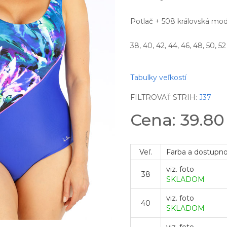
Potlač + 508 královská modr
38, 40, 42, 44, 46, 48, 50, 52
Tabulky veľkostí
FILTROVAŤ STRIH:
J37
Cena: 39.8
Veľ.
Farba a dostupn
viz. foto
38
SKLADOM
viz. foto
40
SKLADOM