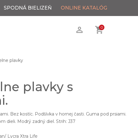
SPODNÁ BIELIZEŇ
ONLINE KATALÓG
0
elne plavky
lne plavky s
i.
ami. Bez kostíc. Podšívka v hornej časti. Guma pod prsiami.
dieli. Modrý zadný diel. Strih: J37
/ Lycra Xtra Life