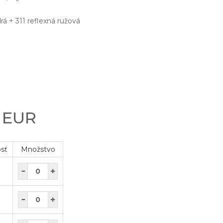
á + 311 reflexná ružová
0 EUR
osť
Množstvo