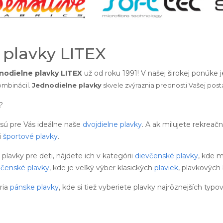
 plavky LITEX
nodielne plavky LITEX
už od roku 1991! V našej širokej ponúke
ombinácií.
Jednodielne plavky
skvele zvýraznia prednosti Vašej post
?
 sú pre Vás ideálne naše
dvojdielne plavky
. A ak milujete rekreač
i
športové plavky
.
avky pre deti, nájdete ich v kategórii
dievčenské plavky
, kde m
pčenské plavky
, kde je veľký výber klasických
plaviek
, plavkových 
ria
pánske plavky
, kde si tiež vyberiete plavky najrôznejších typov