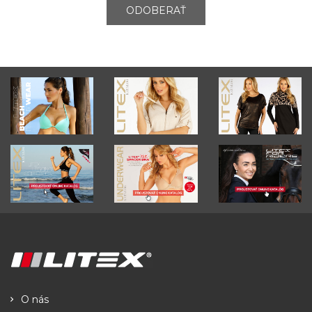
ODOBERAŤ
O nás