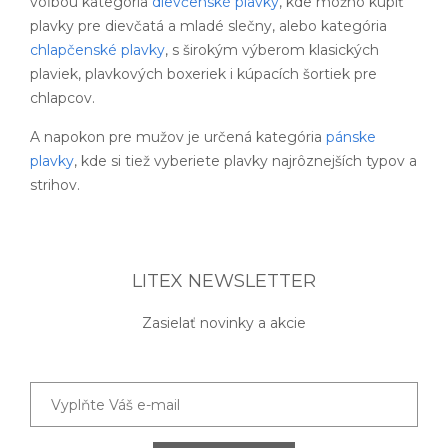
voľbou kategória
dievčenské plavky
, kde možno kúpiť
plavky pre dievčatá a mladé slečny, alebo kategória
chlapčenské plavky
, s širokým výberom klasických
plaviek, plavkových boxeriek i kúpacích šortiek pre
chlapcov.
A napokon pre mužov je určená kategória
pánske
plavky
, kde si tiež vyberiete plavky najrôznejších typov a
strihov.
LITEX NEWSLETTER
Zasielať novinky a akcie