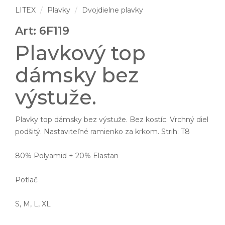
LITEX
Plavky
Dvojdielne plavky
Art: 6F119
Plavkový top
dámsky bez
výstuže.
Plavky top dámsky bez výstuže. Bez kostíc. Vrchný diel
podšitý. Nastaviteľné ramienko za krkom. Strih: T8
80% Polyamid + 20% Elastan
Potlač
S, M, L, XL