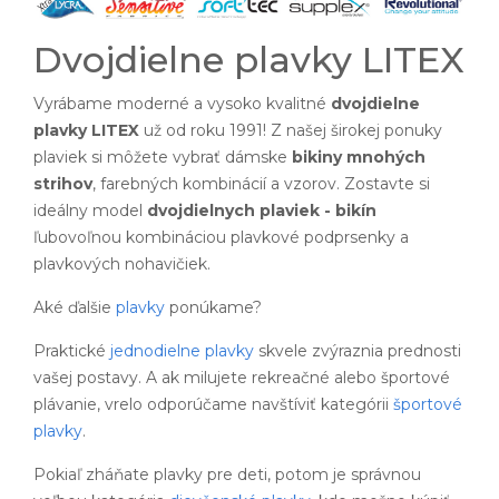
Dvojdielne plavky LITEX
Vyrábame moderné a vysoko kvalitné
dvojdielne
plavky LITEX
už od roku 1991! Z našej širokej ponuky
plaviek si môžete vybrať dámske
bikiny mnohých
strihov
, farebných kombinácií a vzorov. Zostavte si
ideálny model
dvojdielnych plaviek - bikín
ľubovoľnou kombináciou plavkové podprsenky a
plavkových nohavičiek.
Aké ďalšie
plavky
ponúkame?
Praktické
jednodielne plavky
skvele zvýraznia prednosti
vašej postavy. A ak milujete rekreačné alebo športové
plávanie, vrelo odporúčame navštíviť kategórii
športové
plavky
.
Pokiaľ zháňate plavky pre deti, potom je správnou