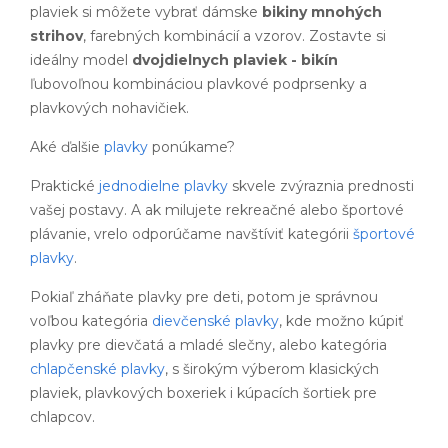
plaviek si môžete vybrať dámske
bikiny mnohých
strihov
, farebných kombinácií a vzorov. Zostavte si
ideálny model
dvojdielnych plaviek - bikín
ľubovoľnou kombináciou plavkové podprsenky a
plavkových nohavičiek.
Aké ďalšie
plavky
ponúkame?
Praktické
jednodielne plavky
skvele zvýraznia prednosti
vašej postavy. A ak milujete rekreačné alebo športové
plávanie, vrelo odporúčame navštíviť kategórii
športové
plavky
.
Pokiaľ zháňate plavky pre deti, potom je správnou
voľbou kategória
dievčenské plavky
, kde možno kúpiť
plavky pre dievčatá a mladé slečny, alebo kategória
chlapčenské plavky
, s širokým výberom klasických
plaviek, plavkových boxeriek i kúpacích šortiek pre
chlapcov.