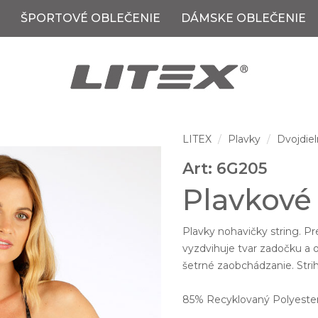
ŠPORTOVÉ OBLEČENIE
DÁMSKE OBLEČENIE
LITEX
Plavky
Dvojdiel
Art: 6G205
Plavkové 
Plavky nohavičky string. Pre
vyzdvihuje tvar zadočku a o
šetrné zaobchádzanie. Strih
85% Recyklovaný Polyester