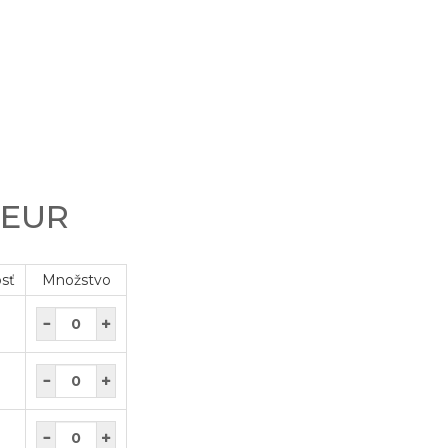
 EUR
osť
Množstvo