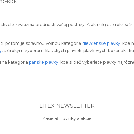
avičiek.
?
skvele zvýraznia prednosti vašej postavy. A ak milujete rekreač
eti, potom je správnou voľbou kategória
dievčenské plavky
, kde 
y
, s širokým výberom klasických plaviek, plavkových boxeriek i kú
ená kategória
pánske plavky
, kde si tiež vyberiete plavky najrôzn
LITEX NEWSLETTER
Zasielať novinky a akcie