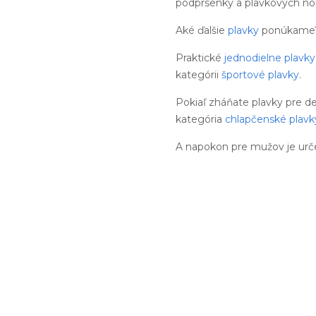
podprsenky a plavkových noh
Aké ďalšie
plavky
ponúkame
Praktické
jednodielne plavky
kategórii
športové plavky
.
Pokiaľ zháňate plavky pre d
kategória
chlapčenské plavk
A napokon pre mužov je urč