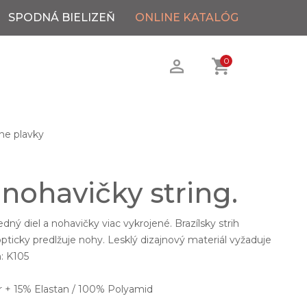
SPODNÁ BIELIZEŇ
ONLINE KATALÓG
0
ne plavky
nohavičky string.
dný diel a nohavičky viac vykrojené. Brazílsky strih
pticky predlžuje nohy. Lesklý dizajnový materiál vyžaduje
: K105
 + 15% Elastan / 100% Polyamid