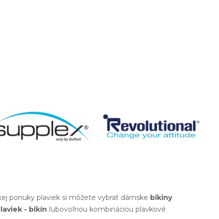
okej ponuky plaviek si môžete vybrať dámske
bikiny
laviek - bikín
ľubovoľnou kombináciou plavkové