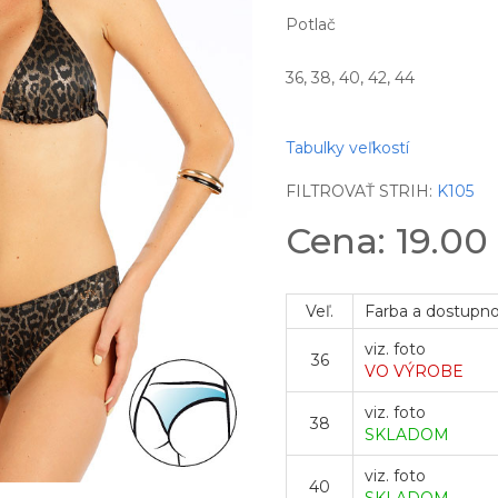
Potlač
36, 38, 40, 42, 44
Tabulky veľkostí
FILTROVAŤ STRIH:
K105
Cena: 19.00
Veľ.
Farba a dostupn
viz. foto
36
VO VÝROBE
viz. foto
38
SKLADOM
viz. foto
40