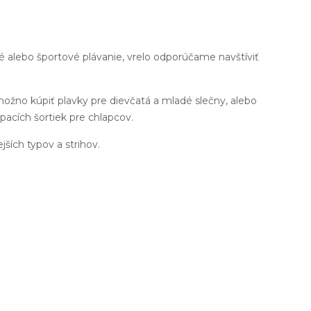
né alebo športové plávanie, vrelo odporúčame navštíviť
možno kúpiť plavky pre dievčatá a mladé slečny, alebo
pacích šortiek pre chlapcov.
ejších typov a strihov.