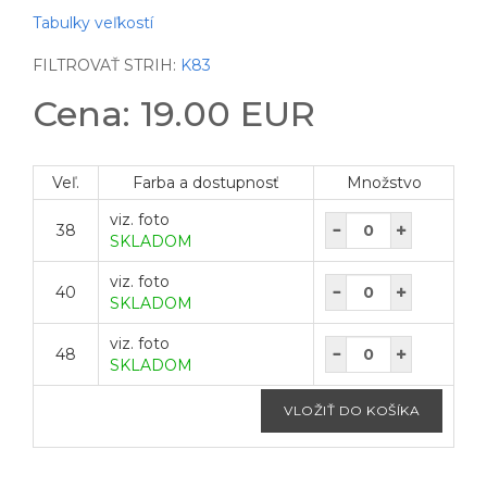
Tabulky veľkostí
FILTROVAŤ STRIH:
K83
Cena: 19.00 EUR
Veľ.
Farba a dostupnosť
Množstvo
viz. foto
38
SKLADOM
viz. foto
40
SKLADOM
viz. foto
48
SKLADOM