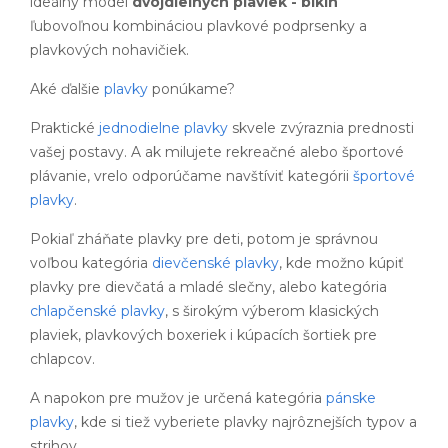
ideálny model
dvojdielnych plaviek - bikín
ľubovoľnou kombináciou plavkové podprsenky a
plavkových nohavičiek.
Aké ďalšie
plavky
ponúkame?
Praktické
jednodielne plavky
skvele zvýraznia prednosti
vašej postavy. A ak milujete rekreačné alebo športové
plávanie, vrelo odporúčame navštíviť kategórii
športové
plavky
.
Pokiaľ zháňate plavky pre deti, potom je správnou
voľbou kategória
dievčenské plavky
, kde možno kúpiť
plavky pre dievčatá a mladé slečny, alebo kategória
chlapčenské plavky
, s širokým výberom klasických
plaviek, plavkových boxeriek i kúpacích šortiek pre
chlapcov.
A napokon pre mužov je určená kategória
pánske
plavky
, kde si tiež vyberiete plavky najrôznejších typov a
strihov.