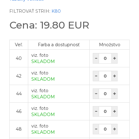
FILTROVAŤ STRIH:
K80
Cena: 19.80 EUR
Veľ.
Farba a dostupnosť
Množstvo
viz. foto
40
SKLADOM
viz. foto
42
SKLADOM
viz. foto
44
SKLADOM
viz. foto
46
SKLADOM
viz. foto
48
SKLADOM