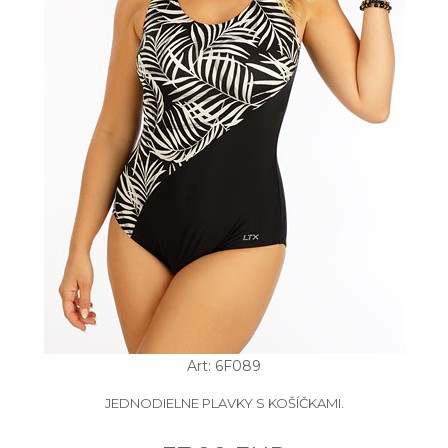
Art: 6F089
JEDNODIELNE PLAVKY S KOŠÍČKAMI.