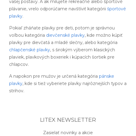
vašej postavy. A ak milujete rekreačné alebo športové
plávanie, vrelo odporúčame navštíviť kategórii
športové
plavky
.
Pokiaľ zháňate plavky pre deti, potom je správnou
voľbou kategória
dievčenské plavky
, kde možno kúpiť
plavky pre dievčatá a mladé slečny, alebo kategória
chlapčenské plavky
, s širokým výberom klasických
plaviek, plavkových boxeriek i kúpacích šortiek pre
chlapcov.
A napokon pre mužov je určená kategória
pánske
plavky
, kde si tiež vyberiete plavky najrôznejších typov a
strihov.
LITEX NEWSLETTER
Zasielať novinky a akcie