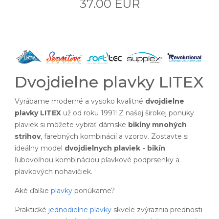
37.00 EUR
Dvojdielne plavky LITEX
Vyrábame moderné a vysoko kvalitné
dvojdielne
plavky LITEX
už od roku 1991! Z našej širokej ponuky
plaviek si môžete vybrať dámske
bikiny mnohých
strihov
, farebných kombinácií a vzorov. Zostavte si
ideálny model
dvojdielnych plaviek - bikín
ľubovoľnou kombináciou plavkové podprsenky a
plavkových nohavičiek.
Aké ďalšie
plavky
ponúkame?
Praktické
jednodielne plavky
skvele zvýraznia prednosti