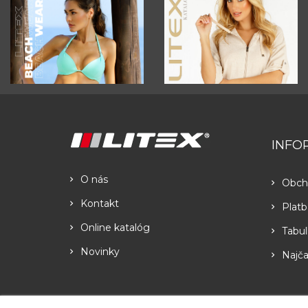
INFO
O nás
Obch
Kontakt
Platb
Online katalóg
Tabul
Novinky
Najča