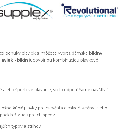
okej ponuky plaviek si môžete vybrať dámske
bikiny
laviek - bikín
ľubovoľnou kombináciou plavkové
né alebo športové plávanie, vrelo odporúčame navštíviť
možno kúpiť plavky pre dievčatá a mladé slečny, alebo
pacích šortiek pre chlapcov.
ejších typov a strihov.