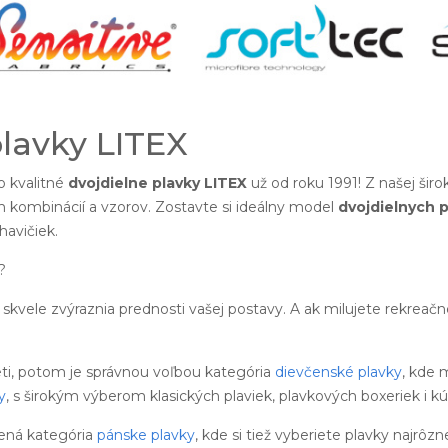
plavky LITEX
 kvalitné
dvojdielne plavky LITEX
už od roku 1991! Z našej šir
h kombinácií a vzorov. Zostavte si ideálny model
dvojdielnych p
avičiek.
?
skvele zvýraznia prednosti vašej postavy. A ak milujete rekreač
eti, potom je správnou voľbou kategória
dievčenské plavky
, kde 
y
, s širokým výberom klasických plaviek, plavkových boxeriek i kú
ená kategória
pánske plavky
, kde si tiež vyberiete plavky najrôzn