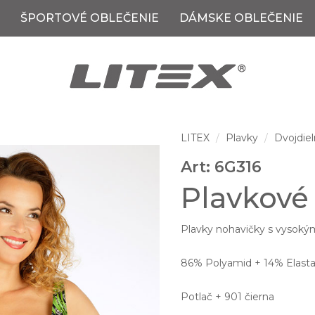
ŠPORTOVÉ OBLEČENIE
DÁMSKE OBLEČENIE
LITEX
Plavky
Dvojdiel
Art: 6G316
Plavkové
Plavky nohavičky s vysokým
86% Polyamid + 14% Elasta
Potlač + 901 čierna