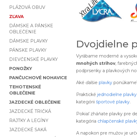
PLÁŽOVÁ OBUV
ZĽAVA
DÁMSKE A PÁNSKE
OBLEČENIE
Dvojdielne 
DÁMSKE PLAVKY
PÁNSKE PLAVKY
Vyrábame moderné a vysoko
DIEVČENSKÉ PLAVKY
mnohých strihov
, farebnýc
PONOŽKY
podprsenky a plavkových noh
PANČUCHOVÉ NOHAVICE
Aké ďalšie
plavky
ponúkame
TEHOTENSKÉ
OBLEČENIE
Praktické
jednodielne plavky
kategórii
športové plavky
.
JAZDECKÉ OBLEČENIE
JAZDECKÉ TRIČKÁ
Pokiaľ zháňate plavky pre d
RAJTKY A LEGÍNY
kategória
chlapčenské plavk
JAZDECKÉ SAKÁ
A napokon pre mužov je urč