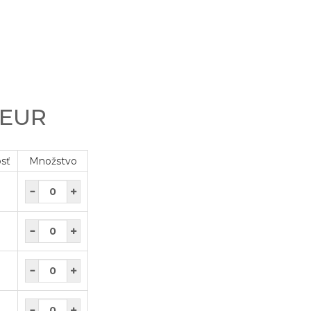
 EUR
osť
Množstvo