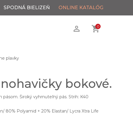
SPODNÁ BIELIZEŇ
ONLINE KATALÓG
0
ne plavky
 nohavičky bokové.
 pásom. Široký vyhrnuteľný pás. Strih: K40
n/ 80% Polyamid + 20% Elastan/ Lycra Xtra Life