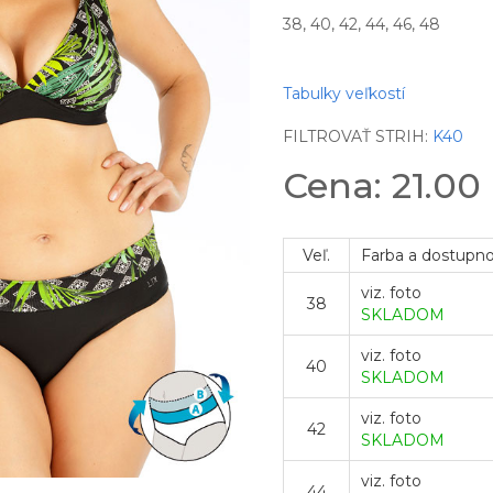
38, 40, 42, 44, 46, 48
Tabulky veľkostí
FILTROVAŤ STRIH:
K40
Cena: 21.00
Veľ.
Farba a dostupn
viz. foto
38
SKLADOM
viz. foto
40
SKLADOM
viz. foto
42
SKLADOM
viz. foto
44