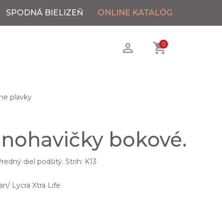
SPODNÁ BIELIZEŇ
ONLINE KATALÓG
0
ne plavky
 nohavičky bokové.
edný diel podšitý. Strih: K13
/ Lycra Xtra Life