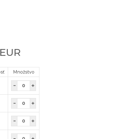
 EUR
osť
Množstvo