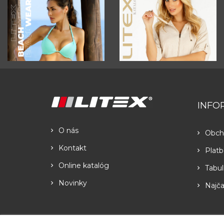
INFO
O nás
Obch
Kontakt
Platb
Online katalóg
Tabul
Novinky
Najča