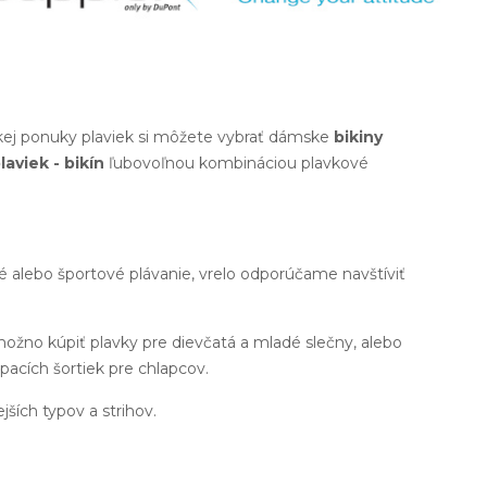
okej ponuky plaviek si môžete vybrať dámske
bikiny
laviek - bikín
ľubovoľnou kombináciou plavkové
né alebo športové plávanie, vrelo odporúčame navštíviť
možno kúpiť plavky pre dievčatá a mladé slečny, alebo
pacích šortiek pre chlapcov.
ejších typov a strihov.