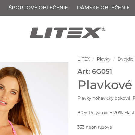
ŠPORTOVÉ OBLEČENIE
DÁMSKE OBLEČENIE
LITEX
Plavky
Dvojdiel
Art: 6G051
Plavkové
Plavky nohavičky bokové. Pr
80% Polyamid + 20% Elastan
333 neon ružová