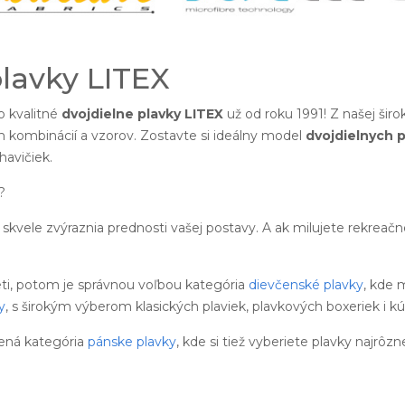
plavky LITEX
 kvalitné
dvojdielne plavky LITEX
už od roku 1991! Z našej šir
h kombinácií a vzorov. Zostavte si ideálny model
dvojdielnych p
avičiek.
?
skvele zvýraznia prednosti vašej postavy. A ak milujete rekreač
eti, potom je správnou voľbou kategória
dievčenské plavky
, kde 
y
, s širokým výberom klasických plaviek, plavkových boxeriek i kú
ená kategória
pánske plavky
, kde si tiež vyberiete plavky najrôzn