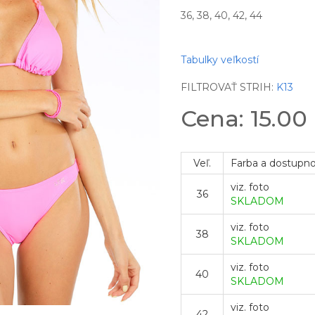
36, 38, 40, 42, 44
Tabulky veľkostí
FILTROVAŤ STRIH:
K13
Cena: 15.00
Veľ.
Farba a dostupn
viz. foto
36
SKLADOM
viz. foto
38
SKLADOM
viz. foto
40
SKLADOM
viz. foto
42