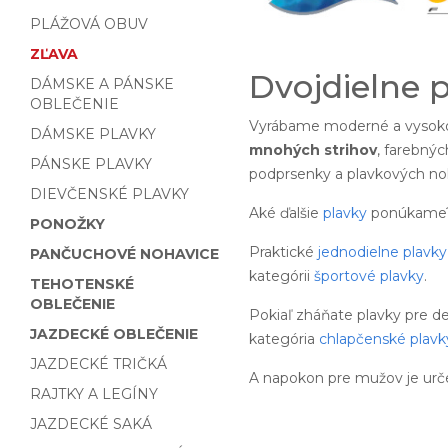
PLÁŽOVÁ OBUV
ZĽAVA
Dvojdielne 
DÁMSKE A PÁNSKE
OBLEČENIE
Vyrábame moderné a vysoko
DÁMSKE PLAVKY
mnohých strihov
, farebnýc
PÁNSKE PLAVKY
podprsenky a plavkových noh
DIEVČENSKÉ PLAVKY
Aké ďalšie
plavky
ponúkame
PONOŽKY
Praktické
jednodielne plavky
PANČUCHOVÉ NOHAVICE
kategórii
športové plavky
.
TEHOTENSKÉ
OBLEČENIE
Pokiaľ zháňate plavky pre d
JAZDECKÉ OBLEČENIE
kategória
chlapčenské plavk
JAZDECKÉ TRIČKÁ
A napokon pre mužov je urč
RAJTKY A LEGÍNY
JAZDECKÉ SAKÁ