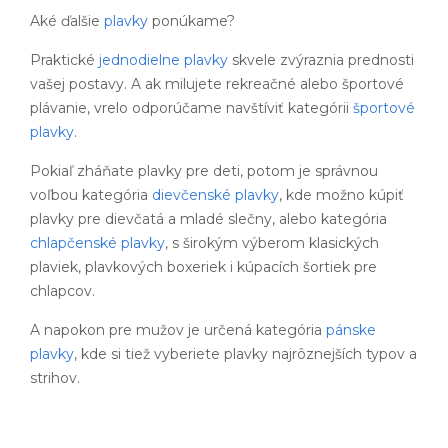
Aké ďalšie
plavky
ponúkame?
Praktické
jednodielne plavky
skvele zvýraznia prednosti
vašej postavy. A ak milujete rekreačné alebo športové
plávanie, vrelo odporúčame navštíviť kategórii
športové
plavky
.
Pokiaľ zháňate plavky pre deti, potom je správnou
voľbou kategória
dievčenské plavky
, kde možno kúpiť
plavky pre dievčatá a mladé slečny, alebo kategória
chlapčenské plavky
, s širokým výberom klasických
plaviek, plavkových boxeriek i kúpacích šortiek pre
chlapcov.
A napokon pre mužov je určená kategória
pánske
plavky
, kde si tiež vyberiete plavky najrôznejších typov a
strihov.