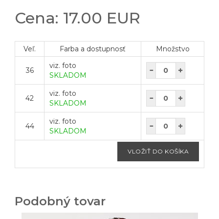
Cena: 17.00 EUR
Veľ.
Farba a dostupnosť
Množstvo
viz. foto
36
SKLADOM
viz. foto
42
SKLADOM
viz. foto
44
SKLADOM
Podobný tovar