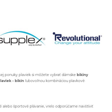
okej ponuky plaviek si môžete vybrať dámske
bikiny
laviek - bikín
ľubovoľnou kombináciou plavkové
né alebo športové plávanie, vrelo odporúčame navštíviť