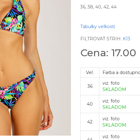
36, 38, 40, 42, 44
Tabulky veľkostí
FILTROVAŤ STRIH:
K13
Cena: 17.00
Veľ.
Farba a dostupn
viz. foto
36
SKLADOM
viz. foto
40
SKLADOM
viz. foto
42
SKLADOM
viz. foto
44