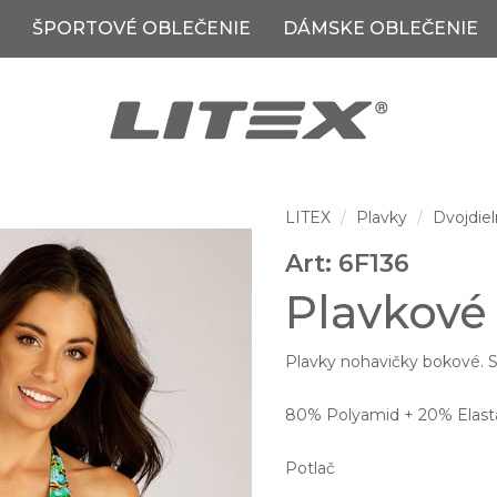
ŠPORTOVÉ OBLEČENIE
DÁMSKE OBLEČENIE
LITEX
Plavky
Dvojdiel
Art: 6F136
Plavkové
Plavky nohavičky bokové. St
80% Polyamid + 20% Elast
Potlač