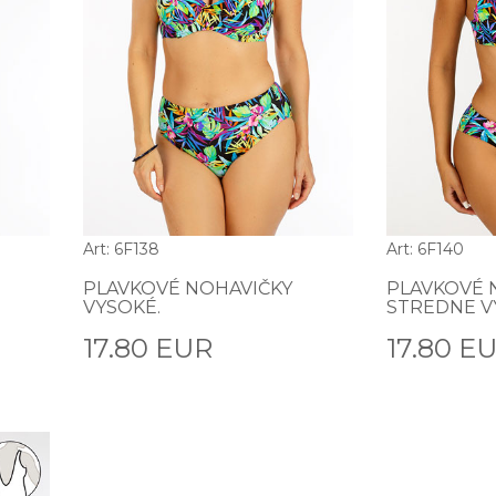
Art: 6F138
Art: 6F140
PLAVKOVÉ NOHAVIČKY
PLAVKOVÉ 
VYSOKÉ.
STREDNE V
17.80 EUR
17.80 E