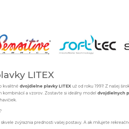
plavky LITEX
 kvalitné
dvojdielne plavky LITEX
už od roku 1991! Z našej šir
h kombinácií a vzorov. Zostavte si ideálny model
dvojdielnych p
avičiek.
?
skvele zvýraznia prednosti vašej postavy. A ak milujete rekreač