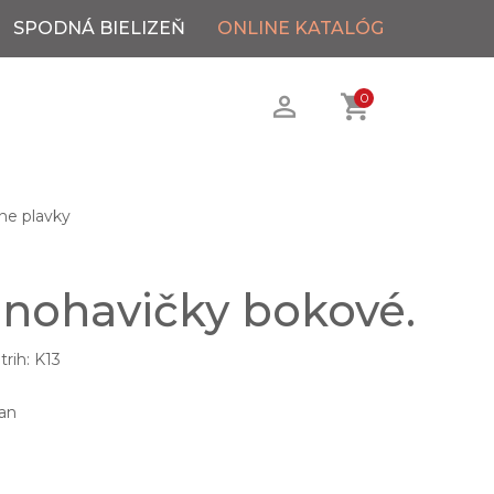
SPODNÁ BIELIZEŇ
ONLINE KATALÓG
0
ne plavky
 nohavičky bokové.
rih: K13
an