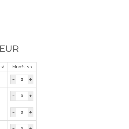
 EUR
osť
Množstvo