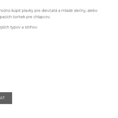
možno kúpiť plavky pre dievčatá a mladé slečny, alebo
pacích šortiek pre chlapcov.
ejších typov a strihov.
AŤ