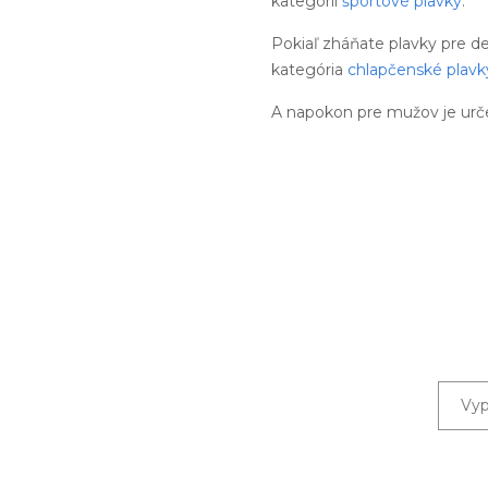
kategórii
športové plavky
.
Pokiaľ zháňate plavky pre d
kategória
chlapčenské plavk
A napokon pre mužov je urč