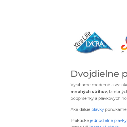
Dvojdielne 
Vyrábame moderné a vysoko
mnohých strihov
, farebnýc
podprsenky a plavkových noh
Aké ďalšie
plavky
ponúkame
Praktické
jednodielne plavky