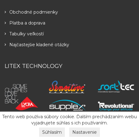
Obchodné podmienky
Platba a doprava
Tabulky veľkostí
Najčastejšie kladené otázky
LITEX TECHNOLOGY
Tento web používa súbory cookie. Ďalším prechádzaním webu
vyjadrujete súhlas s ich používaním.
Súhlasím
Nastavenie
Copyright
2026
LITEX
. All Rights Reserved.