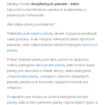
ideálny model
dvojdielnych plaviek - bikín
ľubovoľnou kombináciou plavkové podprsenky a
plavkových nohavičiek.
Aké ďalšie
plavky
ponúkame?
Praktické
jednodielne plavky
skvele zvýraznia prednosti
vašej postavy. A ak milujete rekreačné alebo športové
plávanie, vrelo odporúčame navštíviť kategórii
športové
plavky
.
Pokiaľ zháňate plavky pre deti, potom je správnou
voľbou kategória
dievčenské plavky
, kde možno kúpiť
plavky pre dievčatá a mladé slečny, alebo kategória
chlapčenské plavky
, s širokým výberom klasických
plaviek, plavkových boxeriek i kúpacích šortiek pre
chlapcov.
A napokon pre mužov je určená kategória
pánske
plavky
, kde si tiež vyberiete plavky najrôznejších typov a