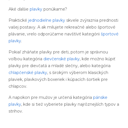
Aké ďalšie
plavky
ponúkame?
Praktické
jednodielne plavky
skvele zvýraznia prednosti
vašej postavy. A ak milujete rekreačné alebo športové
plávanie, vrelo odporúčame navštíviť kategórii
športové
plavky
.
Pokiaľ zháňate plavky pre deti, potom je správnou
voľbou kategória
dievčenské plavky
, kde možno kúpiť
plavky pre dievčatá a mladé slečny, alebo kategória
chlapčenské plavky
, s širokým výberom klasických
plaviek, plavkových boxeriek i kúpacích šortiek pre
chlapcov.
A napokon pre mužov je určená kategória
pánske
plavky
, kde si tiež vyberiete plavky najrôznejších typov a
strihov.