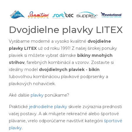
Dvojdielne plavky LITEX
Vyrábame moderné a vysoko kvalitné
dvojdielne
plavky LITEX
už od roku 1991! Z našej širokej ponuky
plaviek si môžete vybrať dámske
bikiny mnohých
strihov
, farebných kombinácií a vzorov. Zostavte si
ideálny model
dvojdielnych plaviek - bikín
ľubovoľnou kombináciou plavkové podprsenky a
plavkových nohavičiek.
Aké ďalšie
plavky
ponúkame?
Praktické
jednodielne plavky
skvele zvýraznia prednosti
vašej postavy. A ak milujete rekreačné alebo športové
plávanie, vrelo odporúčame navštíviť kategórii
športové
plavky
.