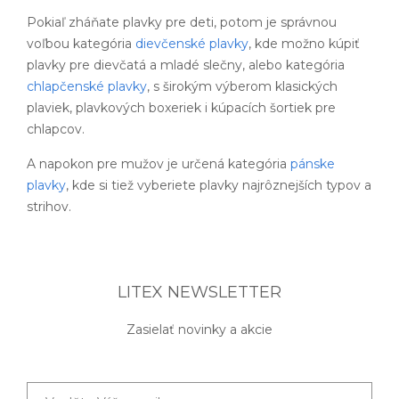
Pokiaľ zháňate plavky pre deti, potom je správnou
voľbou kategória
dievčenské plavky
, kde možno kúpiť
plavky pre dievčatá a mladé slečny, alebo kategória
chlapčenské plavky
, s širokým výberom klasických
plaviek, plavkových boxeriek i kúpacích šortiek pre
chlapcov.
A napokon pre mužov je určená kategória
pánske
plavky
, kde si tiež vyberiete plavky najrôznejších typov a
strihov.
LITEX NEWSLETTER
Zasielať novinky a akcie