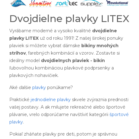
Dvojdielne plavky LITEX
Vyrábame moderné a vysoko kvalitné
dvojdielne
plavky LITEX
už od roku 1991! Z našej širokej ponuky
plaviek si môžete vybrať dámske
bikiny mnohých
strihov
, farebných kombinácií a vzorov. Zostavte si
ideálny model
dvojdielnych plaviek - bikín
ľubovoľnou kombináciou plavkové podprsenky a
plavkových nohavičiek.
Aké ďalšie
plavky
ponúkame?
Praktické
jednodielne plavky
skvele zvýraznia prednosti
vašej postavy. A ak milujete rekreačné alebo športové
plávanie, vrelo odporúčame navštíviť kategórii
športové
plavky
.
Pokiaľ zháňate plavky pre deti, potom je správnou