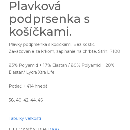
Plavková
podprsenka s
košíčkami.
Plavky podprsenka s košíčkami. Bez kostíc.
Zaväzovanie za krkom, zapínanie na chrbte. Strih: P100
83% Polyamid + 17% Elastan / 80% Polyamid + 20%
Elastan/ Lycra Xtra Life
Potlač + 414 hnedá
38, 40, 42, 44, 46
Tabulky veľkostí
FILTROVAŤ STRIH:
P100