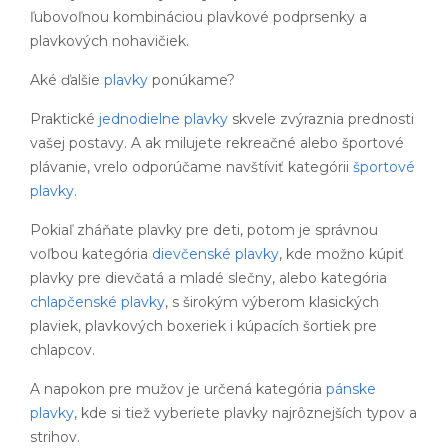
ľubovoľnou kombináciou plavkové podprsenky a
plavkových nohavičiek.
Aké ďalšie
plavky
ponúkame?
Praktické
jednodielne plavky
skvele zvýraznia prednosti
vašej postavy. A ak milujete rekreačné alebo športové
plávanie, vrelo odporúčame navštíviť kategórii
športové
plavky
.
Pokiaľ zháňate plavky pre deti, potom je správnou
voľbou kategória
dievčenské plavky
, kde možno kúpiť
plavky pre dievčatá a mladé slečny, alebo kategória
chlapčenské plavky
, s širokým výberom klasických
plaviek, plavkových boxeriek i kúpacích šortiek pre
chlapcov.
A napokon pre mužov je určená kategória
pánske
plavky
, kde si tiež vyberiete plavky najrôznejších typov a
strihov.