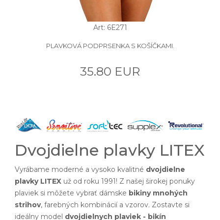
Art: 6E271
PLAVKOVÁ PODPRSENKA S KOŠÍČKAMI.
35.80 EUR
Dvojdielne plavky LITEX
Vyrábame moderné a vysoko kvalitné
dvojdielne
plavky LITEX
už od roku 1991! Z našej širokej ponuky
plaviek si môžete vybrať dámske
bikiny mnohých
strihov
, farebných kombinácií a vzorov. Zostavte si
ideálny model
dvojdielnych plaviek - bikín