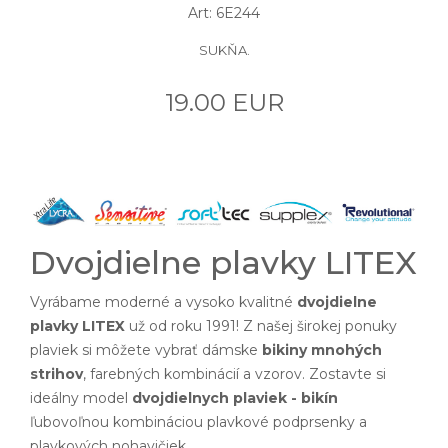
Art: 6E244
SUKŇA.
19.00 EUR
Dvojdielne plavky LITEX
Vyrábame moderné a vysoko kvalitné
dvojdielne
plavky LITEX
už od roku 1991! Z našej širokej ponuky
plaviek si môžete vybrať dámske
bikiny mnohých
strihov
, farebných kombinácií a vzorov. Zostavte si
ideálny model
dvojdielnych plaviek - bikín
ľubovoľnou kombináciou plavkové podprsenky a
plavkových nohavičiek.