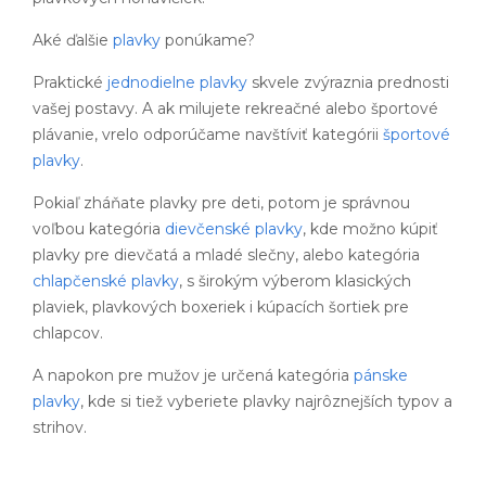
Aké ďalšie
plavky
ponúkame?
Praktické
jednodielne plavky
skvele zvýraznia prednosti
vašej postavy. A ak milujete rekreačné alebo športové
plávanie, vrelo odporúčame navštíviť kategórii
športové
plavky
.
Pokiaľ zháňate plavky pre deti, potom je správnou
voľbou kategória
dievčenské plavky
, kde možno kúpiť
plavky pre dievčatá a mladé slečny, alebo kategória
chlapčenské plavky
, s širokým výberom klasických
plaviek, plavkových boxeriek i kúpacích šortiek pre
chlapcov.
A napokon pre mužov je určená kategória
pánske
plavky
, kde si tiež vyberiete plavky najrôznejších typov a
strihov.