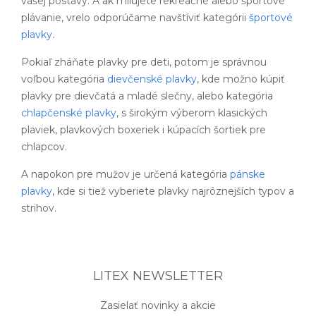
vašej postavy. A ak milujete rekreačné alebo športové
plávanie, vrelo odporúčame navštíviť kategórii
športové
plavky
.
Pokiaľ zháňate plavky pre deti, potom je správnou
voľbou kategória
dievčenské plavky
, kde možno kúpiť
plavky pre dievčatá a mladé slečny, alebo kategória
chlapčenské plavky
, s širokým výberom klasických
plaviek, plavkových boxeriek i kúpacích šortiek pre
chlapcov.
A napokon pre mužov je určená kategória
pánske
plavky
, kde si tiež vyberiete plavky najrôznejších typov a
strihov.
LITEX NEWSLETTER
Zasielať novinky a akcie