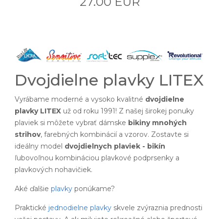
27.00 EUR
Dvojdielne plavky LITEX
Vyrábame moderné a vysoko kvalitné
dvojdielne
plavky LITEX
už od roku 1991! Z našej širokej ponuky
plaviek si môžete vybrať dámske
bikiny mnohých
strihov
, farebných kombinácií a vzorov. Zostavte si
ideálny model
dvojdielnych plaviek - bikín
ľubovoľnou kombináciou plavkové podprsenky a
plavkových nohavičiek.
Aké ďalšie
plavky
ponúkame?
Praktické
jednodielne plavky
skvele zvýraznia prednosti