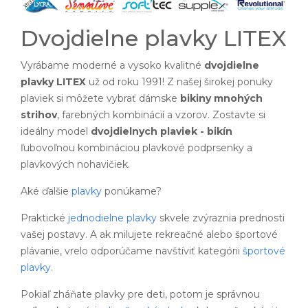
Dvojdielne plavky LITEX
Vyrábame moderné a vysoko kvalitné
dvojdielne
plavky LITEX
už od roku 1991! Z našej širokej ponuky
plaviek si môžete vybrať dámske
bikiny mnohých
strihov
, farebných kombinácií a vzorov. Zostavte si
ideálny model
dvojdielnych plaviek - bikín
ľubovoľnou kombináciou plavkové podprsenky a
plavkových nohavičiek.
Aké ďalšie
plavky
ponúkame?
Praktické
jednodielne plavky
skvele zvýraznia prednosti
vašej postavy. A ak milujete rekreačné alebo športové
plávanie, vrelo odporúčame navštíviť kategórii
športové
plavky
.
Pokiaľ zháňate plavky pre deti, potom je správnou