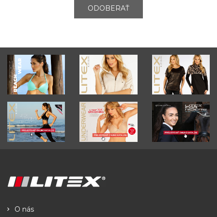
ODOBERAŤ
O nás