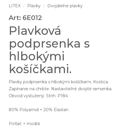
LITEX
Plavky
Dvojdielne plavky
Art: 6E012
Plavková
podprsenka s
hlbokými
košíčkami.
Plavky podprsenka s hlbokými košíčkami. Kostica.
Zapínanie na chrbte. Nastaviteľné dvojité ramienka.
Obvod vystužený. Strih: P184
80% Polyamid + 20% Elastan
Potlač + modrá