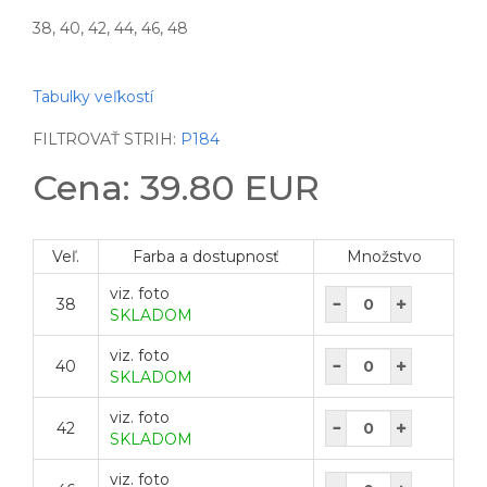
38, 40, 42, 44, 46, 48
Tabulky veľkostí
FILTROVAŤ STRIH:
P184
Cena: 39.80 EUR
Veľ.
Farba a dostupnosť
Množstvo
viz. foto
38
SKLADOM
viz. foto
40
SKLADOM
viz. foto
42
SKLADOM
viz. foto