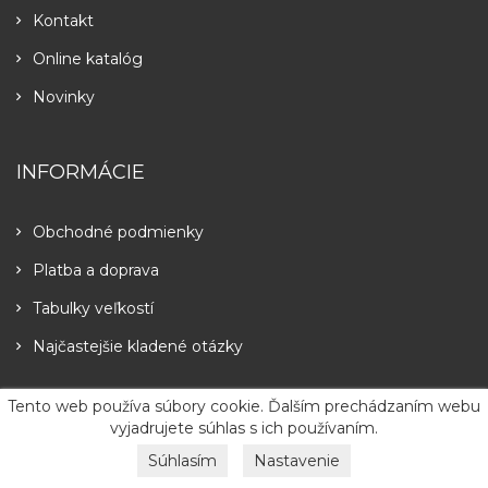
Kontakt
Online katalóg
Novinky
INFORMÁCIE
Obchodné podmienky
Platba a doprava
Tabulky veľkostí
Najčastejšie kladené otázky
Tento web používa súbory cookie. Ďalším prechádzaním webu
LITEX TECHNOLOGY
vyjadrujete súhlas s ich používaním.
Súhlasím
Nastavenie