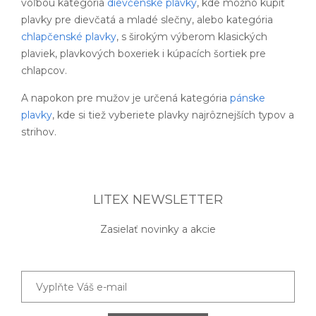
voľbou kategória
dievčenské plavky
, kde možno kúpiť
plavky pre dievčatá a mladé slečny, alebo kategória
chlapčenské plavky
, s širokým výberom klasických
plaviek, plavkových boxeriek i kúpacích šortiek pre
chlapcov.
A napokon pre mužov je určená kategória
pánske
plavky
, kde si tiež vyberiete plavky najrôznejších typov a
strihov.
LITEX NEWSLETTER
Zasielať novinky a akcie