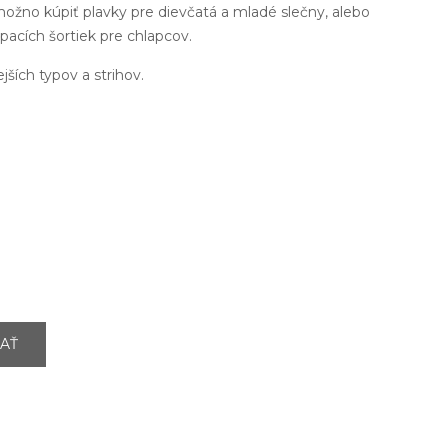
možno kúpiť plavky pre dievčatá a mladé slečny, alebo
pacích šortiek pre chlapcov.
ejších typov a strihov.
AŤ