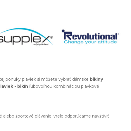
okej ponuky plaviek si môžete vybrať dámske
bikiny
laviek - bikín
ľubovoľnou kombináciou plavkové
né alebo športové plávanie, vrelo odporúčame navštíviť