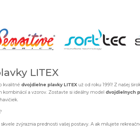
plavky LITEX
 kvalitné
dvojdielne plavky LITEX
už od roku 1991! Z našej šir
h kombinácií a vzorov. Zostavte si ideálny model
dvojdielnych p
avičiek.
?
skvele zvýraznia prednosti vašej postavy. A ak milujete rekreač