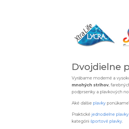
Dvojdielne 
Vyrábame moderné a vysoko
mnohých strihov
, farebnýc
podprsenky a plavkových noh
Aké ďalšie
plavky
ponúkame
Praktické
jednodielne plavky
kategórii
športové plavky
.