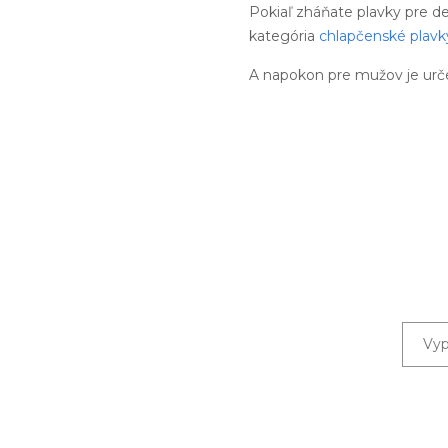
Pokiaľ zháňate plavky pre d
kategória
chlapčenské plavk
A napokon pre mužov je urč