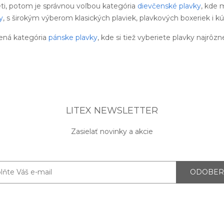
eti, potom je správnou voľbou kategória
dievčenské plavky
, kde 
y
, s širokým výberom klasických plaviek, plavkových boxeriek i kú
ená kategória
pánske plavky
, kde si tiež vyberiete plavky najrôzn
LITEX NEWSLETTER
Zasielať novinky a akcie
ODOBER