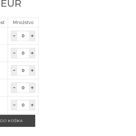
0 EUR
osť
Množstvo