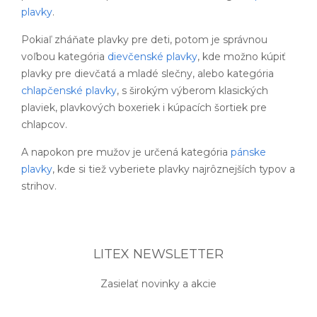
plavky
.
Pokiaľ zháňate plavky pre deti, potom je správnou
voľbou kategória
dievčenské plavky
, kde možno kúpiť
plavky pre dievčatá a mladé slečny, alebo kategória
chlapčenské plavky
, s širokým výberom klasických
plaviek, plavkových boxeriek i kúpacích šortiek pre
chlapcov.
A napokon pre mužov je určená kategória
pánske
plavky
, kde si tiež vyberiete plavky najrôznejších typov a
strihov.
LITEX NEWSLETTER
Zasielať novinky a akcie