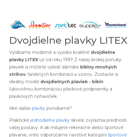
Dvojdielne plavky LITEX
Vyrábame moderné a vysoko kvalitné
dvojdielne
plavky LITEX
už od roku 1991! Z našej širokej ponuky
plaviek si môžete vybrať dámske
bikiny mnohých
strihov
, farebných kombinácií a vzorov. Zostavte si
ideálny model
dvojdielnych plaviek - bikín
ľubovoľnou kombináciou plavkové podprsenky a
plavkových nohavičiek.
Aké ďalšie
plavky
ponúkame?
Praktické
jednodielne plavky
skvele zvýraznia prednosti
vašej postavy. A ak milujete rekreačné alebo športové
plávanie, vrelo odporúčame navštíviť kategórii
športové