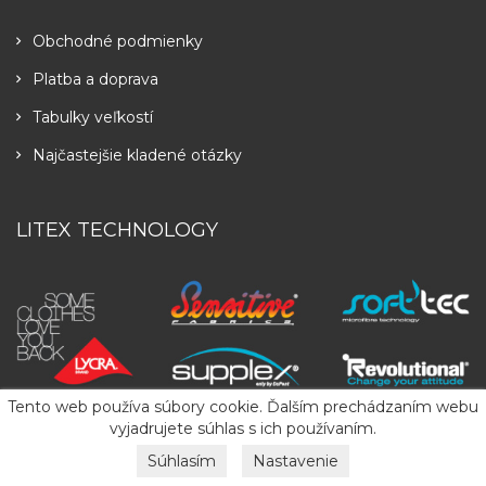
Obchodné podmienky
Platba a doprava
Tabulky veľkostí
Najčastejšie kladené otázky
LITEX TECHNOLOGY
Tento web používa súbory cookie. Ďalším prechádzaním webu
vyjadrujete súhlas s ich používaním.
Súhlasím
Nastavenie
Copyright
2026
LITEX
. All Rights Reserved.