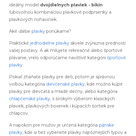
ideálny model
dvojdielnych plaviek - bikín
ľubovoľnou kombináciou plavkové podprsenky a
plavkových nohavičiek.
Aké ďalšie
plavky
ponúkame?
Praktické
jednodielne plavky
skvele zvýraznia prednosti
vašej postavy. A ak milujete rekreačné alebo športové
plávanie, vrelo odporúčame navštíviť kategórii
športové
plavky
.
Pokiaľ zháňate plavky pre deti, potom je správnou
voľbou kategória
dievčenské plavky
, kde možno kúpiť
plavky pre dievčatá a mladé slečny, alebo kategória
chlapčenské plavky
, s širokým výberom klasických
plaviek, plavkových boxeriek i kúpacích šortiek pre
chlapcov.
A napokon pre mužov je určená kategória
pánske
plavky
, kde si tiež vyberiete plavky najrôznejších typov a