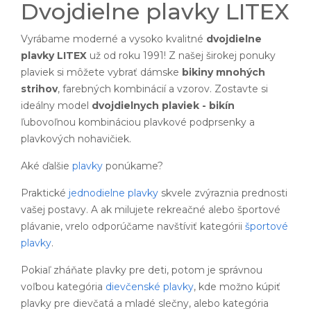
Dvojdielne plavky LITEX
Vyrábame moderné a vysoko kvalitné
dvojdielne
plavky LITEX
už od roku 1991! Z našej širokej ponuky
plaviek si môžete vybrať dámske
bikiny mnohých
strihov
, farebných kombinácií a vzorov. Zostavte si
ideálny model
dvojdielnych plaviek - bikín
ľubovoľnou kombináciou plavkové podprsenky a
plavkových nohavičiek.
Aké ďalšie
plavky
ponúkame?
Praktické
jednodielne plavky
skvele zvýraznia prednosti
vašej postavy. A ak milujete rekreačné alebo športové
plávanie, vrelo odporúčame navštíviť kategórii
športové
plavky
.
Pokiaľ zháňate plavky pre deti, potom je správnou
voľbou kategória
dievčenské plavky
, kde možno kúpiť
plavky pre dievčatá a mladé slečny, alebo kategória