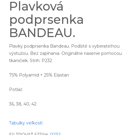
Plavková
podprsenka
BANDEAU.
Plavky podprsenka Bandeau. Podšité s vyberateľnou
výstužou. Bez zapínania. Originálne riasenie pomocou
tkaničiek. Strih: P232
75% Polyamid + 25% Elastan
Potlač
36, 38, 40, 42
Tabulky veľkostí
FILTROVAŤ STRIH:
P232