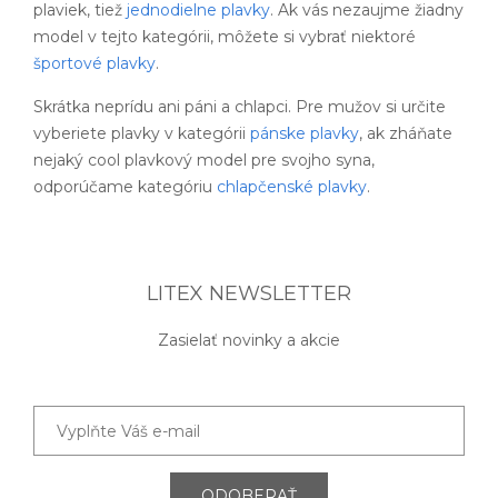
plaviek, tiež
jednodielne plavky
. Ak vás nezaujme žiadny
model v tejto kategórii, môžete si vybrať niektoré
športové plavky
.
Skrátka neprídu ani páni a chlapci. Pre mužov si určite
vyberiete plavky v kategórii
pánske plavky
, ak zháňate
nejaký cool plavkový model pre svojho syna,
odporúčame kategóriu
chlapčenské plavky
.
LITEX NEWSLETTER
Zasielať novinky a akcie
ODOBERAŤ