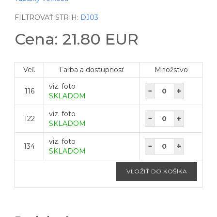
FILTROVAŤ STRIH:
DJ03
Cena: 21.80 EUR
Veľ.
Farba a dostupnosť
Množstvo
viz. foto
116
SKLADOM
viz. foto
122
SKLADOM
viz. foto
134
SKLADOM