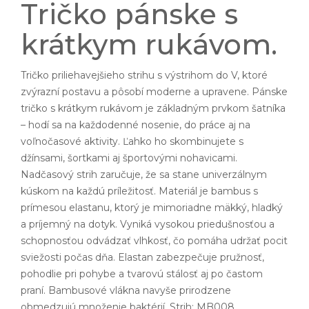
Tričko pánske s
krátkym rukávom.
Tričko priliehavejšieho strihu s výstrihom do V, ktoré
zvýrazní postavu a pôsobí moderne a upravene. Pánske
tričko s krátkym rukávom je základným prvkom šatníka
– hodí sa na každodenné nosenie, do práce aj na
voľnočasové aktivity. Ľahko ho skombinujete s
džínsami, šortkami aj športovými nohavicami.
Nadčasový strih zaručuje, že sa stane univerzálnym
kúskom na každú príležitosť. Materiál je bambus s
prímesou elastanu, ktorý je mimoriadne mäkký, hladký
a príjemný na dotyk. Vyniká vysokou priedušnosťou a
schopnosťou odvádzať vlhkosť, čo pomáha udržať pocit
sviežosti počas dňa. Elastan zabezpečuje pružnosť,
pohodlie pri pohybe a tvarovú stálosť aj po častom
praní. Bambusové vlákna navyše prirodzene
obmedzujú množenie baktérií. Strih: MB008