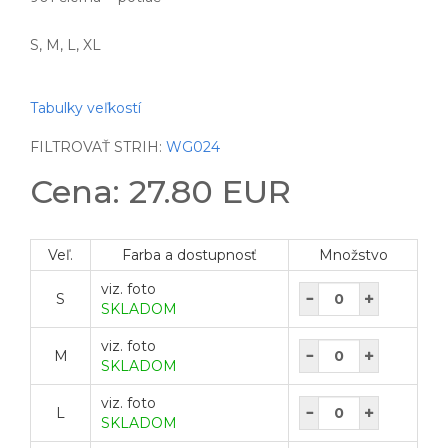
S, M, L, XL
Tabulky veľkostí
FILTROVAŤ STRIH:
WG024
Cena: 27.80 EUR
Veľ.
Farba a dostupnosť
Množstvo
viz. foto
S
SKLADOM
viz. foto
M
SKLADOM
viz. foto
L
SKLADOM