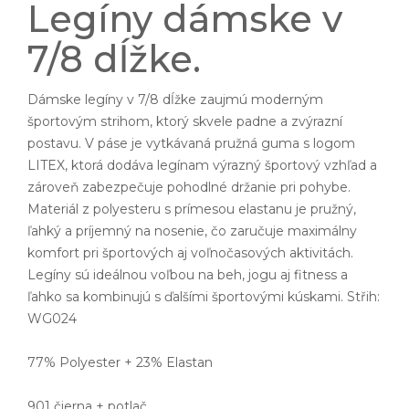
Legíny dámske v
7/8 dĺžke.
Dámske legíny v 7/8 dĺžke zaujmú moderným
športovým strihom, ktorý skvele padne a zvýrazní
postavu. V páse je vytkávaná pružná guma s logom
LITEX, ktorá dodáva legínam výrazný športový vzhľad a
zároveň zabezpečuje pohodlné držanie pri pohybe.
Materiál z polyesteru s prímesou elastanu je pružný,
ľahký a príjemný na nosenie, čo zaručuje maximálny
komfort pri športových aj voľnočasových aktivitách.
Legíny sú ideálnou voľbou na beh, jogu aj fitness a
ľahko sa kombinujú s ďalšími športovými kúskami. Střih:
WG024
77% Polyester + 23% Elastan
901 čierna + potlač