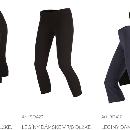
Art: 9D423
Art: 9D416
ĹŽKE.
LEGÍNY DÁMSKE V 7/8 DĹŽKE.
LEGÍNY DÁM