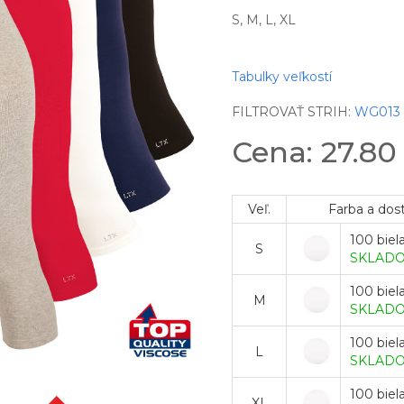
S, M, L, XL
Tabulky veľkostí
FILTROVAŤ STRIH:
WG013
Cena: 27.8
Veľ.
Farba a dos
100 biel
S
SKLAD
100 biel
M
SKLAD
100 biel
L
SKLAD
100 biel
XL