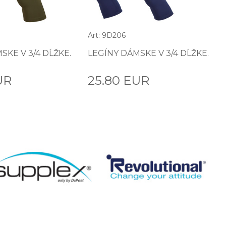
Art: 9D206
SKE V 3/4 DĹŽKE.
LEGÍNY DÁMSKE V 3/4 DĹŽKE.
UR
25.80 EUR