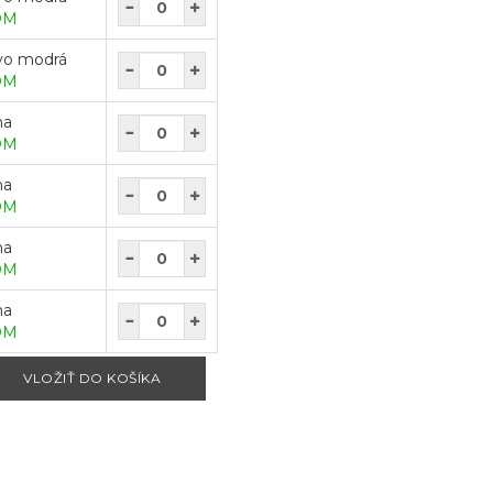
OM
vo modrá
OM
na
OM
na
OM
na
OM
na
OM