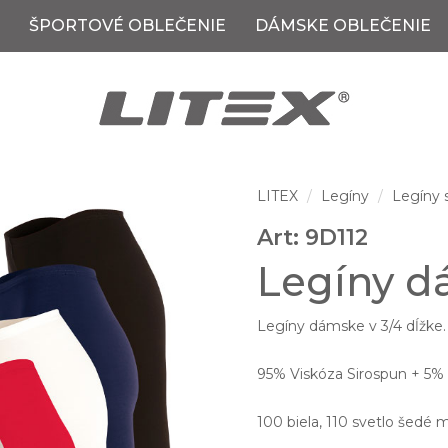
ŠPORTOVÉ OBLEČENIE
DÁMSKE OBLEČENIE
LITEX
Legíny
Legíny 
Art: 9D112
Legíny dá
Legíny dámske v 3/4 dĺžke
95% Viskóza Sirospun + 5% 
100 biela, 110 svetlo šedé 