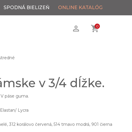
SPODNÁ BIELIZEŇ
ONLINE KATALÓG
0
stredné
mske v 3/4 dĺžke.
. V páse guma.
Elastan/ Lycra
melé, 312 korálovo červená, 514 tmavo modrá, 901 čierna