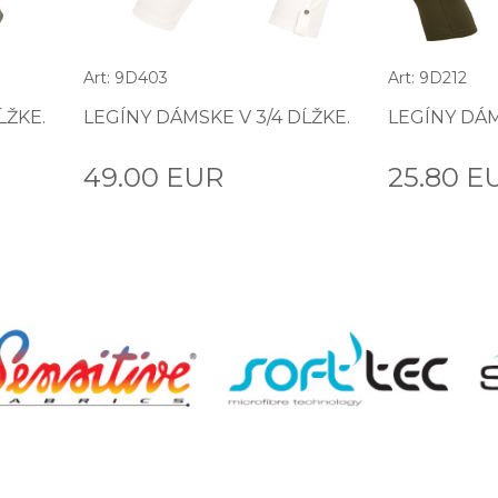
Art: 9D403
Art: 9D212
ĹŽKE.
LEGÍNY DÁMSKE V 3/4 DĹŽKE.
LEGÍNY DÁM
49.00 EUR
25.80 E