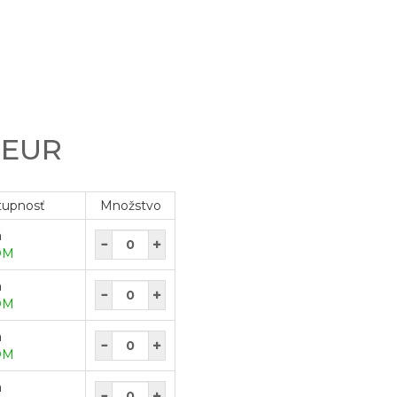
0 EUR
tupnosť
Množstvo
a
OM
a
OM
a
OM
a