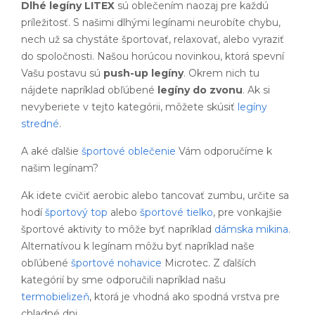
Dlhé legíny LITEX
sú oblečením naozaj pre každú
príležitosť. S našimi dlhými legínami neurobíte chybu,
nech už sa chystáte športovať, relaxovať, alebo vyraziť
do spoločnosti. Našou horúcou novinkou, ktorá spevní
Vašu postavu sú
push-up legíny
. Okrem nich tu
nájdete napríklad obľúbené
legíny do zvonu
. Ak si
nevyberiete v tejto kategórii, môžete skúsiť
legíny
stredné
.
A aké ďalšie
športové oblečenie
Vám odporučíme k
našim legínam?
Ak idete cvičiť aerobic alebo tancovať zumbu, určite sa
hodí
športový top
alebo
športové tielko
, pre vonkajšie
športové aktivity to môže byť napríklad
dámska mikina
.
Alternatívou k legínam môžu byť napríklad naše
obľúbené
športové nohavice
Microtec. Z ďalších
kategórií by sme odporučili napríklad našu
termobielizeň
, ktorá je vhodná ako spodná vrstva pre
chladné dni.