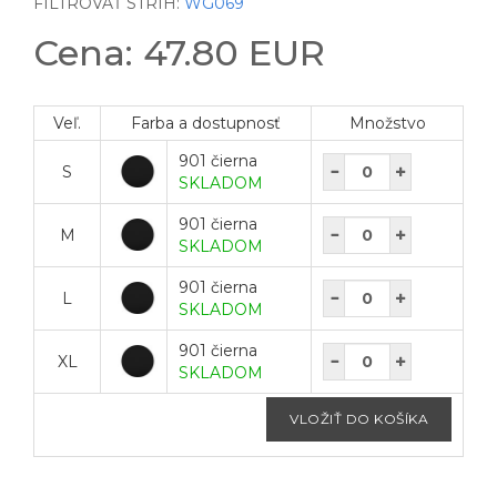
FILTROVAŤ STRIH:
WG069
Cena: 47.80 EUR
Veľ.
Farba a dostupnosť
Množstvo
901 čierna
S
SKLADOM
901 čierna
M
SKLADOM
901 čierna
L
SKLADOM
901 čierna
XL
SKLADOM