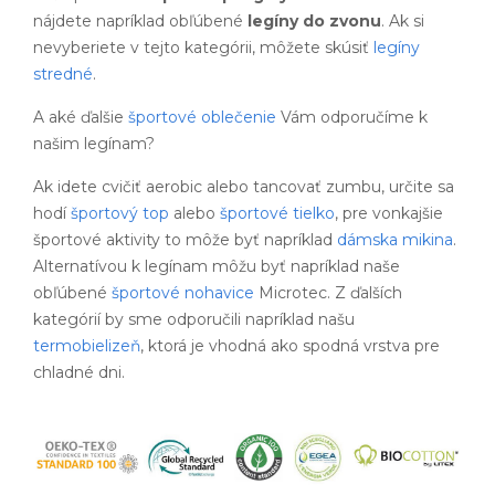
nájdete napríklad obľúbené
legíny do zvonu
. Ak si
nevyberiete v tejto kategórii, môžete skúsiť
legíny
stredné
.
A aké ďalšie
športové oblečenie
Vám odporučíme k
našim legínam?
Ak idete cvičiť aerobic alebo tancovať zumbu, určite sa
hodí
športový top
alebo
športové tielko
, pre vonkajšie
športové aktivity to môže byť napríklad
dámska mikina
.
Alternatívou k legínam môžu byť napríklad naše
obľúbené
športové nohavice
Microtec. Z ďalších
kategórií by sme odporučili napríklad našu
termobielizeň
, ktorá je vhodná ako spodná vrstva pre
chladné dni.